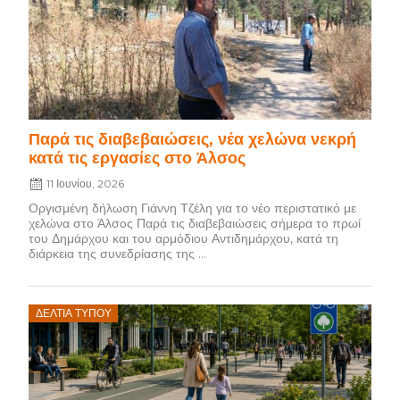
Παρά τις διαβεβαιώσεις, νέα χελώνα νεκρή
κατά τις εργασίες στο Άλσος
11 Ιουνίου, 2026
Οργισμένη δήλωση Γιάννη Τζέλη για το νέο περιστατικό με
χελώνα στο Άλσος Παρά τις διαβεβαιώσεις σήμερα το πρωί
του Δημάρχου και του αρμόδιου Αντιδημάρχου, κατά τη
διάρκεια της συνεδρίασης της ...
Posted
ΔΕΛΤΊΑ ΤΎΠΟΥ
on