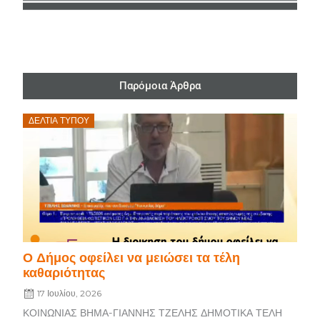
Παρόμοια Άρθρα
Posted
ΔΕΛΤΊΑ ΤΎΠΟΥ
on
Ο Δήμος οφείλει να μειώσει τα τέλη
καθαριότητας
17 Ιουλίου, 2026
ΚΟΙΝΩΝΙΑΣ ΒΗΜΑ-ΓΙΑΝΝΗΣ ΤΖΕΛΗΣ ΔΗΜΟΤΙΚΑ ΤΕΛΗ