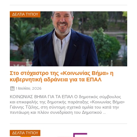
Posted
ΔΕΛΤΊΑ ΤΎΠΟΥ
on
Στο στόχαστρο της «Κοινωνίας Βήμα» η
κυβερνητική αδράνεια για τα ΕΠΑΛ
1 Ιουλίου, 2026
ΚΟΙΝΩΝΙΑΣ ΒΗΜΑ ΓΙΑ ΤΑ ΕΠΑΛ Ο δημοτικός σύμβουλος
και επικεφαλής της δημοτικής παράταξης «Κοινωνίας Βήμα»
Γιάννης Τζέλης, στη σύντομη σχετικά ομιλία του κατά την
πεντάωρη και πλέον συνεδρίαση του Δημοτικού ...
Posted
ΔΕΛΤΊΑ ΤΎΠΟΥ