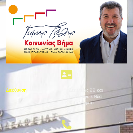
Διεύθυνση
:
Δεκελείας 88 και
Επταλόφου, Νέα
Φιλαδέλφεια