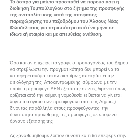
Το άσπρο για μαύρο προσπαθεί να παρουσιάσει η
διοίκηση Τομπούλογλου στο ζήτημα της προσφυγής
της αντιπολίτευσης κατά της απόφασης
παραχώρησης του πεζοδρόμου του Άλσους Νέας
Φιλαδέλφειας για περισσότερο από ένα μήνα σε
ιδιωτική εταιρία και με απευθείας ανάθεση.
Όσο και αν επιχειρεί το γραφείο προπαγάνδας του Δήμου
να στρεβλώσει την πραγματικότητα δεν μπορεί να τα
καταφέρει ακόμα και αν σκοπίμως αποκρύπτει την
αιτιολόγηση της Αποκεντρωμένης σύμφωνα με την
οποία η προσφυγή ΔΕΝ εξετάστηκε εντός διμήνου όπως
ορίζεται από την κείμενη νομοθεσία (είθισται να γίνεται
λόγω του όγκου των προσφυγών από τους Δήμους)
δίνοντας παράλληλα στους προσφεύγοντες την
δυνατότητα προώθησης της προσφυγής σε επόμενο
όργανο εξέτασης της.
Ας ξαναθυμηθούμε λοιπόν συνοπτικά τι θα επέφερε στην