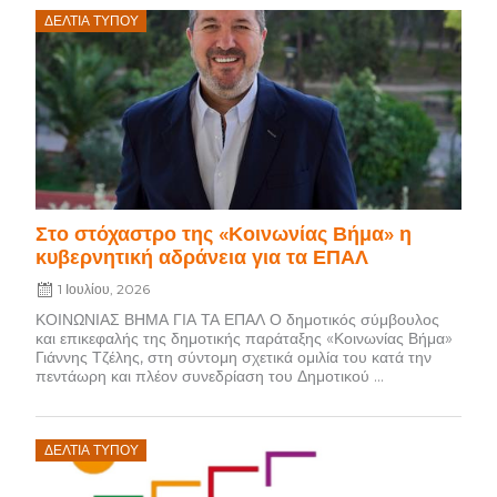
Posted
ΔΕΛΤΊΑ ΤΎΠΟΥ
on
Στο στόχαστρο της «Κοινωνίας Βήμα» η
κυβερνητική αδράνεια για τα ΕΠΑΛ
1 Ιουλίου, 2026
ΚΟΙΝΩΝΙΑΣ ΒΗΜΑ ΓΙΑ ΤΑ ΕΠΑΛ Ο δημοτικός σύμβουλος
και επικεφαλής της δημοτικής παράταξης «Κοινωνίας Βήμα»
Γιάννης Τζέλης, στη σύντομη σχετικά ομιλία του κατά την
πεντάωρη και πλέον συνεδρίαση του Δημοτικού ...
Posted
ΔΕΛΤΊΑ ΤΎΠΟΥ
on