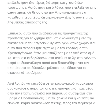
επέλεξε ήταν ιδιαιτέρως διάτρητη και γι αυτό δεν
προχώρησε. Αυτός ήταν και ό λόγος που
επέλεξε να μην
απαντήσει
, κληθείσα από την Αποκεντρωμένη για
κατάθεση περαιτέρω διευκρινίσεων-εξηγήσεων επί της
ληφθείσας απόφασης της.
Επιπλέον αυτό που αναδεικνύει τις πραγματικές της
προθέσεις για το ζήτημα ήταν ότι ακολούθησε μετά την
εγκατάλειψη του ‘’σχεδίου’’ Χριστουγεννιάτικο χωρίο. Και
αυτό που ακολούθησε σχετικά με τον εορτασμό των
Χριστουγέννων, ήταν μια απαξίωση με ελλιπή στολισμό
και απουσία εκδηλώσεων στο πνεύμα το Χριστουγέννων
παρά το δυσανάλογο ποσό που δαπανήθηκε για τον
σκοπό αυτό σε δύσκολες μάλιστα περιόδους για τα
οικονομικά του Δήμου.
Αντί λοιπόν να επενδύει σε επικοινωνιακού χαρακτήρα
ανακοινώσεις παραποίησης της πραγματικότητας μέσα
από την επίσημη σελίδα του Δήμου, θα συστήναμε στο
Γραφείο Προπαγάνδας (θα το ζήλευε και η χούντα!) να
εκδώσει καμιά ανακοίνωση πίεσης, προς την περιφέρεια