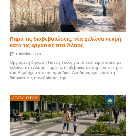
Παρά τις διαβεβαιώσεις, νέα χελώνα νεκρή
κατά τις εργασίες στο Άλσος
11 Ιουνίου, 2026
Οργισμένη δήλωση Γιάννη Τζέλη για το νέο περιστατικό με
χελώνα στο Άλσος Παρά τις διαβεβαιώσεις σήμερα το πρωί
του Δημάρχου και του αρμόδιου Αντιδημάρχου, κατά τη
διάρκεια της συνεδρίασης της ...
Posted
ΔΕΛΤΊΑ ΤΎΠΟΥ
on