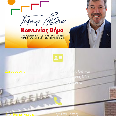
Διεύθυνση
:
Δεκελείας 88 και
Επταλόφου, Νέα
Φιλαδέλφεια
Τηλ. Επικοινωνίας
:
6937242315