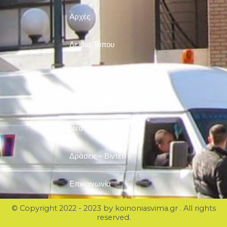
Αρχές
Δελτία Τύπου
Υποψήφιοι Δημ. Σύμβουλοι
Συνεντεύξεις-Άρθρα
Νέα
Δράσεις – Βίντεο
Επικοινωνία
© Copyright 2022 - 2023 by koinoniasvima.gr . All rights
reserved.