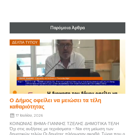
Παρόμοια Άρθρα
Posted
ΔΕΛΤΊΑ ΤΎΠΟΥ
on
Ο Δήμος οφείλει να μειώσει τα τέλη
καθαριότητας
17 Ιουλίου, 2026
ΚΟΙΝΩΝΙΑΣ ΒΗΜΑ-ΓΙΑΝΝΗΣ ΤΖΕΛΗΣ ΔΗΜΟΤΙΚΑ ΤΕΛΗ
Όχι στις αυξήσεις με τεχνάσματα – Ναι στη μείωση των
δημοτικών τελών Οι δημότες πλήρωσαν ακριβά. Τώρα που ο