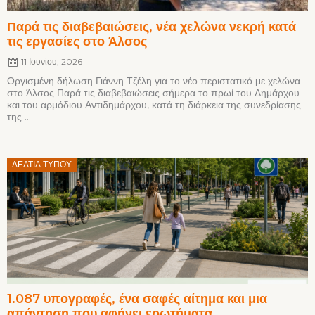
Παρά τις διαβεβαιώσεις, νέα χελώνα νεκρή κατά
τις εργασίες στο Άλσος
11 Ιουνίου, 2026
Οργισμένη δήλωση Γιάννη Τζέλη για το νέο περιστατικό με χελώνα
στο Άλσος Παρά τις διαβεβαιώσεις σήμερα το πρωί του Δημάρχου
και του αρμόδιου Αντιδημάρχου, κατά τη διάρκεια της συνεδρίασης
της ...
Posted
ΔΕΛΤΊΑ ΤΎΠΟΥ
on
1.087 υπογραφές, ένα σαφές αίτημα και μια
απάντηση που αφήνει ερωτήματα