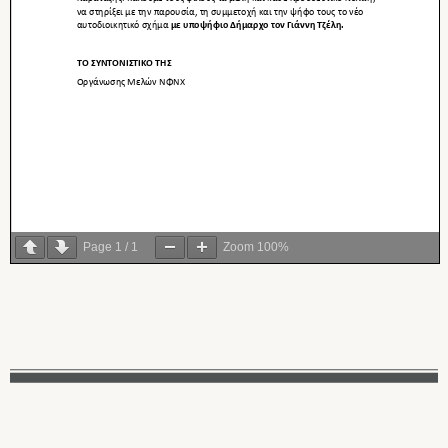
Page
1
/
1
Zoom
100%