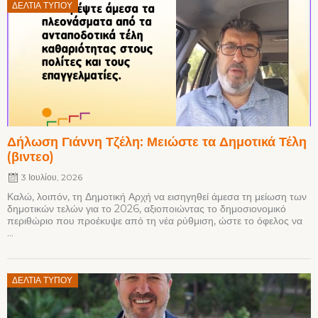
Posted
ΔΕΛΤΊΑ ΤΎΠΟΥ
on
Δήλωση Γιάννη Τζέλη: Μειώστε τα Δημοτικά Τέλη
(βιντεο)
3 Ιουλίου, 2026
Καλώ, λοιπόν, τη Δημοτική Αρχή να εισηγηθεί άμεσα τη μείωση των
δημοτικών τελών για το 2026, αξιοποιώντας το δημοσιονομικό
περιθώριο που προέκυψε από τη νέα ρύθμιση, ώστε το όφελος να
...
Posted
ΔΕΛΤΊΑ ΤΎΠΟΥ
on