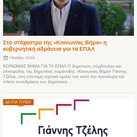
Στο στόχαστρο της «Κοινωνίας Βήμα» η
κυβερνητική αδράνεια για τα ΕΠΑΛ
1 Ιουλίου, 2026
ΚΟΙΝΩΝΙΑΣ ΒΗΜΑ ΓΙΑ ΤΑ ΕΠΑΛ Ο δημοτικός σύμβουλος και
επικεφαλής της δημοτικής παράταξης «Κοινωνίας Βήμα» Γιάννης
Τζέλης, στη σύντομη σχετικά ομιλία του κατά την πεντάωρη και
πλέον συνεδρίαση του Δημοτικού ...
Posted
ΔΕΛΤΊΑ ΤΎΠΟΥ
on