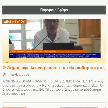
Παρόμοια Άρθρα
Posted
ΔΕΛΤΊΑ ΤΎΠΟΥ
on
Ο Δήμος οφείλει να μειώσει τα τέλη καθαριότητας
17 Ιουλίου, 2026
ΚΟΙΝΩΝΙΑΣ ΒΗΜΑ-ΓΙΑΝΝΗΣ ΤΖΕΛΗΣ ΔΗΜΟΤΙΚΑ ΤΕΛΗ Όχι στις
αυξήσεις με τεχνάσματα – Ναι στη μείωση των δημοτικών τελών Οι
δημότες πλήρωσαν ακριβά. Τώρα που ο Δήμος με το πλεόνασμα
έχει οικονομική ...