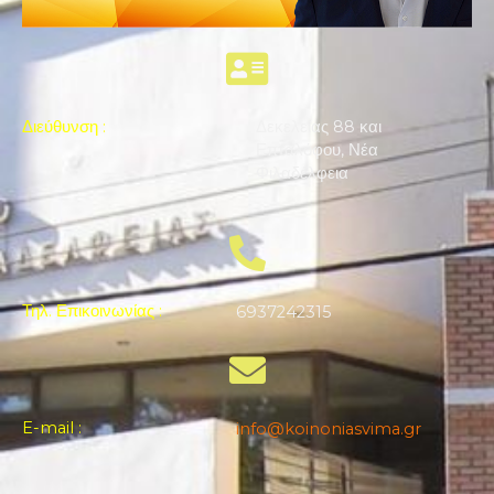
Διεύθυνση
:
Δεκελείας 88 και
Επταλόφου, Νέα
Φιλαδέλφεια
Τηλ. Επικοινωνίας
:
6937242315
E-mail
:
info@koinoniasvima.gr