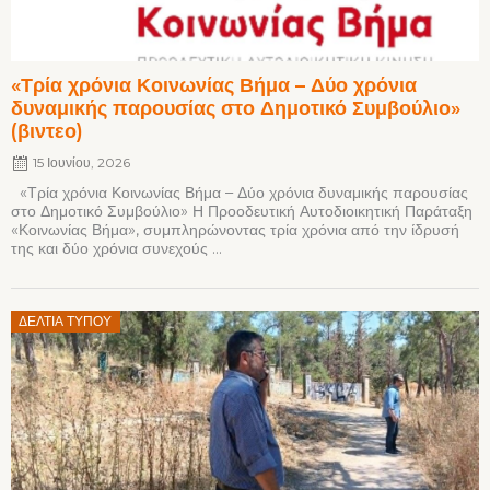
«Τρία χρόνια Κοινωνίας Βήμα – Δύο χρόνια
δυναμικής παρουσίας στο Δημοτικό Συμβούλιο»
(βιντεο)
15 Ιουνίου, 2026
«Τρία χρόνια Κοινωνίας Βήμα – Δύο χρόνια δυναμικής παρουσίας
στο Δημοτικό Συμβούλιο» Η Προοδευτική Αυτοδιοικητική Παράταξη
«Κοινωνίας Βήμα», συμπληρώνοντας τρία χρόνια από την ίδρυσή
της και δύο χρόνια συνεχούς ...
Posted
ΔΕΛΤΊΑ ΤΎΠΟΥ
on