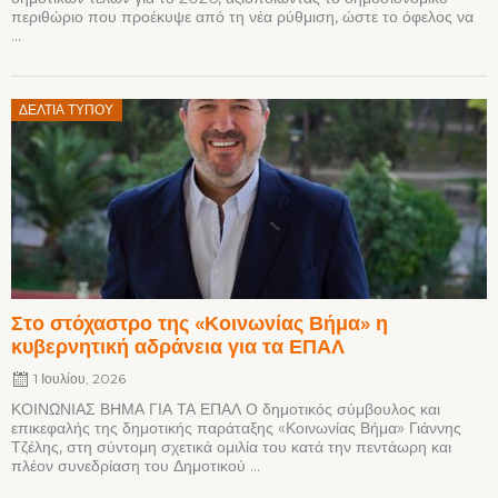
περιθώριο που προέκυψε από τη νέα ρύθμιση, ώστε το όφελος να
...
Posted
ΔΕΛΤΊΑ ΤΎΠΟΥ
on
Στο στόχαστρο της «Κοινωνίας Βήμα» η
κυβερνητική αδράνεια για τα ΕΠΑΛ
1 Ιουλίου, 2026
ΚΟΙΝΩΝΙΑΣ ΒΗΜΑ ΓΙΑ ΤΑ ΕΠΑΛ Ο δημοτικός σύμβουλος και
επικεφαλής της δημοτικής παράταξης «Κοινωνίας Βήμα» Γιάννης
Τζέλης, στη σύντομη σχετικά ομιλία του κατά την πεντάωρη και
πλέον συνεδρίαση του Δημοτικού ...