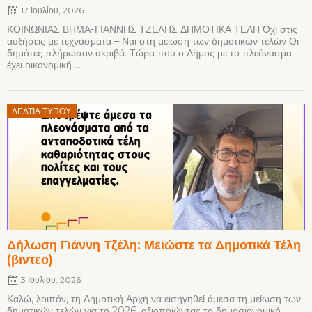
17 Ιουλίου, 2026
ΚΟΙΝΩΝΙΑΣ ΒΗΜΑ-ΓΙΑΝΝΗΣ ΤΖΕΛΗΣ ΔΗΜΟΤΙΚΑ ΤΕΛΗ Όχι στις
αυξήσεις με τεχνάσματα – Ναι στη μείωση των δημοτικών τελών Οι
δημότες πλήρωσαν ακριβά. Τώρα που ο Δήμος με το πλεόνασμα
έχει οικονομική ...
Posted
ΔΕΛΤΊΑ ΤΎΠΟΥ
on
Δήλωση Γιάννη Τζέλη: Μειώστε τα Δημοτικά Τέλη
(βιντεο)
3 Ιουλίου, 2026
Καλώ, λοιπόν, τη Δημοτική Αρχή να εισηγηθεί άμεσα τη μείωση των
δημοτικών τελών για το 2026, αξιοποιώντας το δημοσιονομικό