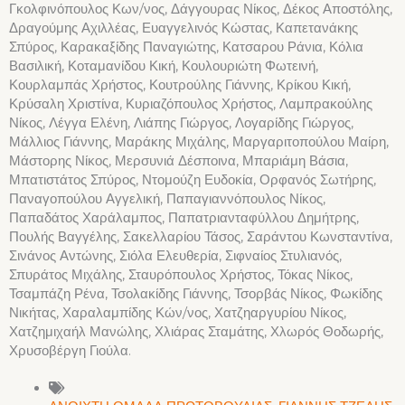
Γκολφινόπουλος Κων/νος, Δάγγουρας Νίκος, Δέκος Αποστόλης,
Δραγούμης Αχιλλέας, Ευαγγελινός Κώστας, Καπετανάκης
Σπύρος, Καρακαξίδης Παναγιώτης, Κατσαρου Ράνια, Κόλια
Βασιλική, Κοταμανίδου Κική, Κουλουριώτη Φωτεινή,
Κουρλαμπάς Χρήστος, Κουτρούλης Γιάννης, Κρίκου Κική,
Κρύσαλη Χριστίνα, Κυριαζόπουλος Χρήστος, Λαμπρακούλης
Νίκος, Λέγγα Ελένη, Λιάπης Γιώργος, Λογαρίδης Γιώργος,
Μάλλιος Γιάννης, Μαράκης Μιχάλης, Μαργαριτοπούλου Μαίρη,
Μάστορης Νίκος, Μερσυνιά Δέσποινα, Μπαριάμη Βάσια,
Μπατιστάτος Σπύρος, Ντομούζη Ευδοκία, Ορφανός Σωτήρης,
Παναγοπούλου Αγγελική, Παπαγιαννόπουλος Νίκος,
Παπαδάτος Χαράλαμπος, Παπατριανταφύλλου Δημήτρης,
Πουλής Βαγγέλης, Σακελλαρίου Τάσος, Σαράντου Κωνσταντίνα,
Σινάνος Αντώνης, Σιόλα Ελευθερία, Σιφναίος Στυλιανός,
Σπυράτος Μιχάλης, Σταυρόπουλος Χρήστος, Τόκας Νίκος,
Τσαμπάζη Ρένα, Τσολακίδης Γιάννης, Τσορβάς Νίκος, Φωκίδης
Νικήτας, Χαραλαμπίδης Κών/νος, Χατζηαργυρίου Νίκος,
Χατζημιχαήλ Μανώλης, Χλιάρας Σταμάτης, Χλωρός Θοδωρής,
Χρυσοβέργη Γιούλα.