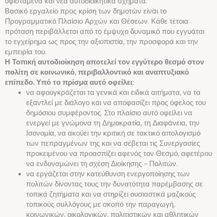
υφιστάμενα και νέα αυτοδιοικητικά σχήματα.
Βασικό εργαλείο προς κρίση των δημοτών είναι το
Προγραμματικό Πλαίσιο Αρχών και Θέσεων. Κάθε τέτοια
πρόταση περιβάλλεται από το έμψυχο δυναμικό που εγγυάται
το εγχείρημα ως προς την αξιοπιστία, την προσφορά και την
εμπειρία του.
Η Τοπική αυτοδιοίκηση αποτελεί τον εγγύτερο θεσμό στον
πολίτη σε κοινωνικό, περιβαλλοντικό και αναπτυξιακό
επίπεδο. Υπό το πρίσμα αυτό οφείλει:
να αφουγκράζεται τα γενικά και ειδικά αιτήματα, να τα
εξαντλεί με διάλογο και να αποφασίζει προς όφελος του
δημόσιου συμφέροντος. Στο πλαίσιο αυτό οφείλει να
ενεργεί με γνώμονα τη Δημοκρατία, τη Διαφάνεια, την
Ισονομία, να ακούει την κριτική σε τακτικό απολογισμό
των πεπραγμένων της και να σέβεται τις Συνεργασίες
προκειμένου να προασπίζει αφενός τον Θεσμό, αφετέρου
να ενδυναμώνει τη σχέση Διοίκησης – Πολιτών.
να εργάζεται στην κατεύθυνση ενεργοποίησης των
πολιτών δίνοντας τους την δυνατότητα παρέμβασης σε
τοπικά ζητήματα και να στηρίζει ουσιαστικά μαζικούς
τοπικούς συλλόγους με σκοπό την παραγωγή,
κοινωνικών, οικολογικών, πολιτιστικών και αθλητικών