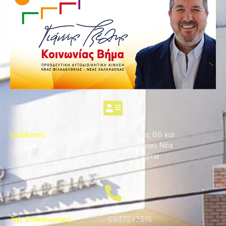
Διεύθυνση
:
Δεκελείας 88 και
Επταλόφου, Νέα
Φιλαδέλφεια
Τηλ. Επικοινωνίας
:
6937242315