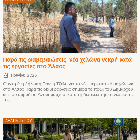
on
Παρά τις διαβεβαιώσεις, νέα χελώνα νεκρή κατά
τις εργασίες στο Άλσος
11 Ιουνίου, 2026
Οργισμένη δήλωση Γιάννη Τζέλη για το νέο περιστατικό με χελώνα
στο Άλσος Παρά τις διαβεβαιώσεις σήμερα το πρωί του Δημάρχου
και του αρμόδιου Αντιδημάρχου, κατά τη διάρκεια της συνεδρίασης
της ...
Posted
ΔΕΛΤΊΑ ΤΎΠΟΥ
on