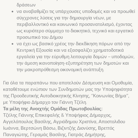
δράσεων
να αναβαθμίζει τις υπάρχουσες υποδομές και να προωθεί
σύγχρονες λύσεις για την δημιουργία νέων, με
περιβαλλοντικό και κοινωνικό προσανατολισμό, έχοντας
ως κυριότερο σύμμαχο το διοικητικό, τεχνικό και εργατικό
προσωπικό του Δήμου
να έχει ως βασικό χρέος την διεκδίκηση πόρων από την
Κεντρική Εξουσία και να εξασφαλίζει χρηματοδοτικά
εργαλεία για την εύρυθμη λειτουργία δομών – υποδομών,
την άμεση ικανοποίηση-εξυπηρέτηση των δημοτών και
την μακροπρόθεσμη οικονομική ανάπτυξη.
Για όλα τα παραπάνω που αποτελούν Δέσμευση και Ομοθυμία,
καταθέτουμε ενώπιον των Συνδημοτών μας την Υποψηφιότητα
της Προοδευτικής Αυτοδιοικητικής Κίνησης, ‘’Κοινωνίας Βήμα’’,
με Υποψήφιο Δήμαρχο τον Γιάννη Τζέλη.
Τα μέλη της Ανοιχτής Ομάδας Πρωτοβουλίας:
Τζέλης Γιάννης Επικεφαλής & Υποψήφιος Δήμαρχος,
Αγγελόπουλος Βασίλης, Αγριόδημου Χριστίνα, Αποστολιδου
Ιωάννα, Βερτσώνη Βάσω, Βιζιντζής Διονύσης, Βρεττός
Παναγιώτης, Γεραμάς Βασίλης, Γιατράς Δημήτρης,