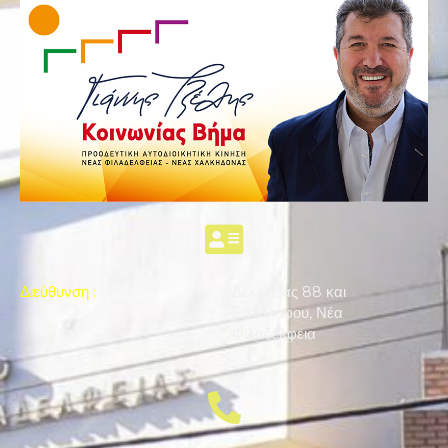
Διεύθυνση
:
Δεκελείας 88 και
Επταλόφου, Νέα
Φιλαδέλφεια