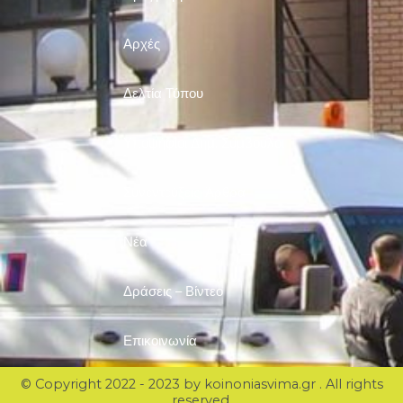
Αρχές
Δελτία Τύπου
Υποψήφιοι Δημ. Σύμβουλοι
Συνεντεύξεις-Άρθρα
Νέα
Δράσεις – Βίντεο
Επικοινωνία
© Copyright 2022 - 2023 by koinoniasvima.gr . All rights
reserved.