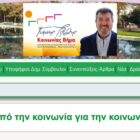
υ
Υποψήφιοι Δημ. Σύμβουλοι
Συνεντεύξεις-Άρθρα
Νέα
Δράσ