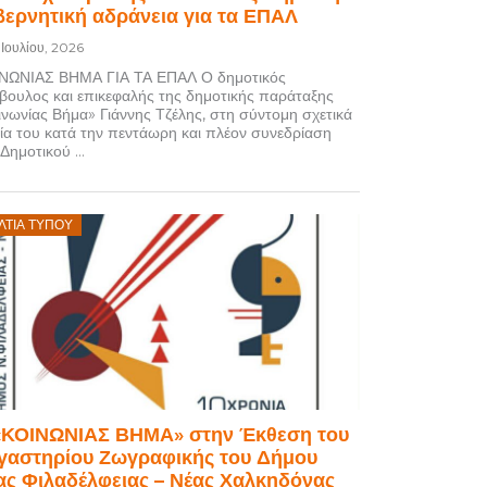
βερνητική αδράνεια για τα ΕΠΑΛ
 Ιουλίου, 2026
ΝΩΝΙΑΣ ΒΗΜΑ ΓΙΑ ΤΑ ΕΠΑΛ Ο δημοτικός
βουλος και επικεφαλής της δημοτικής παράταξης
ινωνίας Βήμα» Γιάννης Τζέλης, στη σύντομη σχετικά
λία του κατά την πεντάωρη και πλέον συνεδρίαση
Δημοτικού ...
osted
ΛΤΊΑ ΤΎΠΟΥ
on
«ΚΟΙΝΩΝΙΑΣ ΒΗΜΑ» στην Έκθεση του
γαστηρίου Ζωγραφικής του Δήμου
ας Φιλαδέλφειας – Νέας Χαλκηδόνας