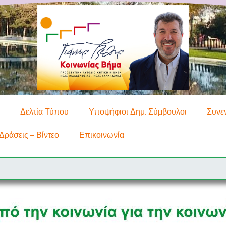
Δελτία Τύπου
Υποψήφιοι Δημ. Σύμβουλοι
Συνε
Δράσεις – Βίντεο
Επικοινωνία