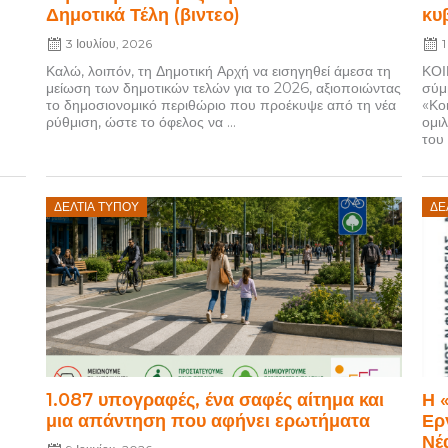
Δημοτικά Τέλη (βιντεο)
κυ
3 Ιουλίου, 2026
1
Καλώ, λοιπόν, τη Δημοτική Αρχή να εισηγηθεί άμεσα τη
ΚΟΙ
μείωση των δημοτικών τελών για το 2026, αξιοποιώντας
σύμ
το δημοσιονομικό περιθώριο που προέκυψε από τη νέα
«Κο
ρύθμιση, ώστε το όφελος να ...
ομι
του 
Posted
P
ΔΕΛΤΊΑ ΤΎΠΟΥ
ΔΕ
on
1.087 υπογραφές, ένα σαφές αίτημα και
Η 
μια απάντηση που αφήνει ερωτήματα
Ερ
Νέ