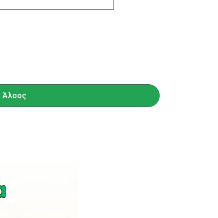
ο Άλσος