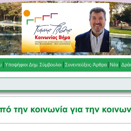
υ
Υποψήφιοι Δημ. Σύμβουλοι
Συνεντεύξεις-Άρθρα
Νέα
Δράσ