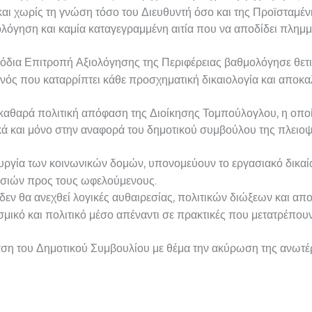
ι χωρίς τη γνώση τόσο του Διευθυντή όσο και της Προϊσταμένη
ολόγηση και καμία καταγεγραμμένη αιτία που να αποδίδει πλη
ρμόδια Επιτροπή Αξιολόγησης της Περιφέρειας βαθμολόγησε θετ
ός που καταρρίπτει κάθε προσχηματική δικαιολογία και αποκα
α καθαρά πολιτική απόφαση της Διοίκησης Τομπούλογλου, η οποία
τικά και μόνο στην αναφορά του δημοτικού συμβούλου της πλειοψ
τουργία των κοινωνικών δομών, υπονομεύουν το εργασιακό δικα
εσιών προς τους ωφελούμενους.
δεν θα ανεχθεί λογικές αυθαιρεσίας, πολιτικών διώξεων και α
σμικό και πολιτικό μέσο απέναντι σε πρακτικές που μετατρέπου
ίαση του Δημοτικού Συμβουλίου με θέμα την ακύρωση της ανω