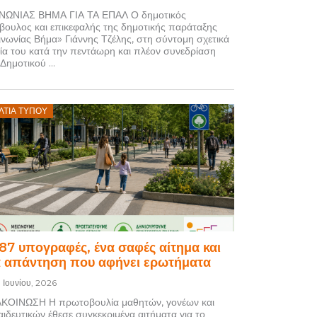
ΝΩΝΙΑΣ ΒΗΜΑ ΓΙΑ ΤΑ ΕΠΑΛ Ο δημοτικός
βουλος και επικεφαλής της δημοτικής παράταξης
ινωνίας Βήμα» Γιάννης Τζέλης, στη σύντομη σχετικά
λία του κατά την πεντάωρη και πλέον συνεδρίαση
Δημοτικού ...
osted
ΛΤΊΑ ΤΎΠΟΥ
on
087 υπογραφές, ένα σαφές αίτημα και
α απάντηση που αφήνει ερωτήματα
9 Ιουνίου, 2026
ΚΟΙΝΩΣΗ Η πρωτοβουλία μαθητών, γονέων και
αιδευτικών έθεσε συγκεκριμένα αιτήματα για το