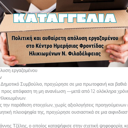
πόλυση εργαζομένου
ν
Δημοτικό Συμβούλιο, προχώρησε σε μια πρωτοφανή και βαθιά α
φερε προς απόφαση τη μη ανανέωση —μετά από 12 ολόκληρα χρ
Ηλικιωμένων.
 την παράθεση στοιχείων, χωρίς αξιολογήσεις προηγούμενων ετ
μητική πλειοψηφία της, προχώρησε ουσιαστικά σε μια αιφνιδιασ
ιάννης Τζέλης, ο οποίος καταψήφισε στην σχετική ψηφοφορία, 