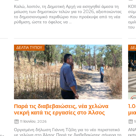
Καλώ, λοιπόν, τη Δημοτική Αρχή να εισηγηθεί άμεσα τη
ΚΟΙ
μείωση των δημοτικών τελών για το 2026, αξιοποιώντας
σύμ
το δημοσιονομικό περιθώριο που προέκυψε από τη νέα
«Κο
ρύθμιση, ώστε το όφελος να ...
ομι
του 
Posted
P
ΔΕΛΤΊΑ ΤΎΠΟΥ
ΔΕ
on
Παρά τις διαβεβαιώσεις, νέα χελώνα
1.
νεκρή κατά τις εργασίες στο Άλσος
μι
11 Ιουνίου, 2026
Οργισμένη δήλωση Γιάννη Τζέλη για το νέο περιστατικό
ΑΝΑ
με χελώνα στο Άλσος Παρά τις διαβεβαιώσεις σήμερα το
εκπ
ής