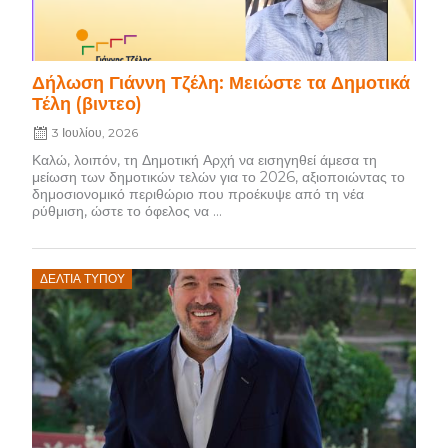
Δήλωση Γιάννη Τζέλη: Μειώστε τα Δημοτικά
Τέλη (βιντεο)
3 Ιουλίου, 2026
Καλώ, λοιπόν, τη Δημοτική Αρχή να εισηγηθεί άμεσα τη
μείωση των δημοτικών τελών για το 2026, αξιοποιώντας το
δημοσιονομικό περιθώριο που προέκυψε από τη νέα
ρύθμιση, ώστε το όφελος να ...
Posted
ΔΕΛΤΊΑ ΤΎΠΟΥ
on