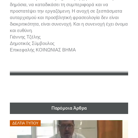
δημόσια, να καταδικάσει τη συμπεριφορά και να
προστατέψει την εργαζόμενη. Η ανοχή σε ξεσπάσματα
αυταρχισμού και προσβλητική φρασεολογία δεν είναι
διακριτικότητα, είναι συνενοχή. Και η συνενοχή έχει όνομα
και ευθύνη.
Γιάννης Τζέλης
Δημοτικός Σύμβουλος
Επικεφαλής ΚΟΙΝΩΝΙΑΣ ΒΗΜΑ
Παρόμοια Άρθρα
Posted
ΔΕΛΤΊΑ ΤΎΠΟΥ
on