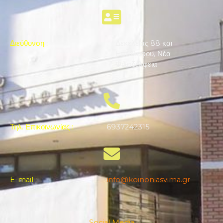
Διεύθυνση
:
Δεκελείας 88 και
Επταλόφου, Νέα
Φιλαδέλφεια
Τηλ. Επικοινωνίας
:
6937242315
E-mail
:
info@koinoniasvima.gr
Social Media