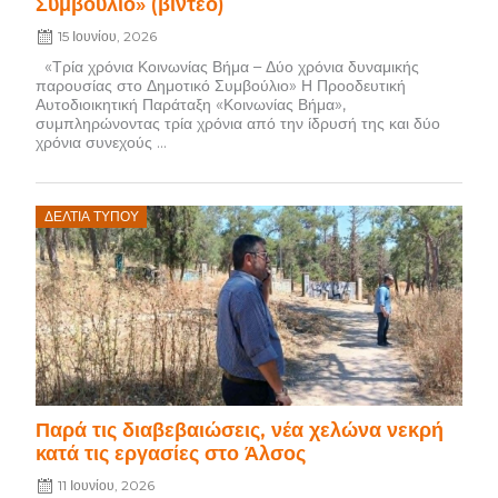
Συμβούλιο» (βιντεο)
15 Ιουνίου, 2026
«Τρία χρόνια Κοινωνίας Βήμα – Δύο χρόνια δυναμικής
παρουσίας στο Δημοτικό Συμβούλιο» Η Προοδευτική
Αυτοδιοικητική Παράταξη «Κοινωνίας Βήμα»,
συμπληρώνοντας τρία χρόνια από την ίδρυσή της και δύο
χρόνια συνεχούς ...
Posted
ΔΕΛΤΊΑ ΤΎΠΟΥ
on
Παρά τις διαβεβαιώσεις, νέα χελώνα νεκρή
κατά τις εργασίες στο Άλσος
11 Ιουνίου, 2026