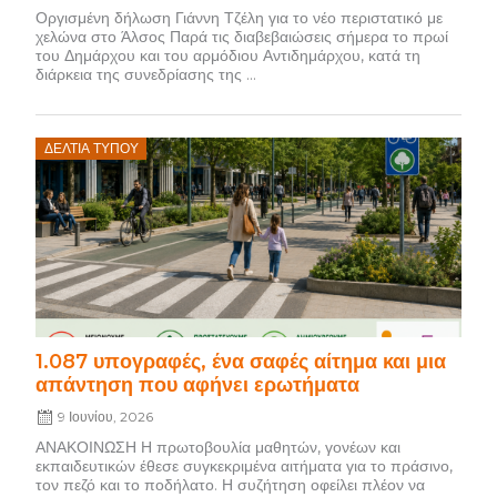
Οργισμένη δήλωση Γιάννη Τζέλη για το νέο περιστατικό με
χελώνα στο Άλσος Παρά τις διαβεβαιώσεις σήμερα το πρωί
του Δημάρχου και του αρμόδιου Αντιδημάρχου, κατά τη
διάρκεια της συνεδρίασης της ...
Posted
ΔΕΛΤΊΑ ΤΎΠΟΥ
on
1.087 υπογραφές, ένα σαφές αίτημα και μια
απάντηση που αφήνει ερωτήματα
9 Ιουνίου, 2026
ΑΝΑΚΟΙΝΩΣΗ Η πρωτοβουλία μαθητών, γονέων και
εκπαιδευτικών έθεσε συγκεκριμένα αιτήματα για το πράσινο,
τον πεζό και το ποδήλατο. Η συζήτηση οφείλει πλέον να