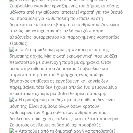
Συμβουλίου εναντίον εργαζόμενης του Δήμου, απούσης
μάλιστα από την αίθουσα, αποτελεί ντροπή για τον θεσμό
και προσβολή για κάθε πολίτη που πιστεύει στη
δημοκρατία και στον σεβασμό του ανθρώπου. Δεν είναι
απλώς μια «άτυχη στιγμή», αλλά ένα ξέσπασμα
αλαζονείας, αυταρχισμού και παρωχημένης νοοτροπίας
εξουσίας.
Το ίδιο προκλητική όμως ήταν και η σιωπή της
δημοτικής αρχής. Μια σιωπή εκκωφαντική, που μοιάζει
περισσότερο με συνενοχή παρά με αμηχανία. Όταν,
μέσα στην αίθουσα του Δημοτικού Συμβουλίου και
μπροστά στα μάτια του Δημάρχου, ένας πρώην
δήμαρχος επιτίθεται σε εργαζόμενη και κανείς δεν
παρεμβαίνει, τότε δεν έχουμε απλώς ένα μεμονωμένο
περιστατικό• έχουμε μια βαθιά θεσμική παρακμή.
Η εργαζόμενη που δέχτηκε την επίθεση δεν είναι
μόνη της. Είναι σύμβολο όλων όσων κρατούν
καθημερινά τον Δήμο όρθιο, των ανθρώπων που
δουλεύουν τίμια, χωρίς «πλάτες» και πολιτικά προνόμια.
Σε αυτούς οφείλουμε σεβασμό, όχι προσβολές.
Απαιτούμε από τη δημοτική αρχή να τοποθετηθεί