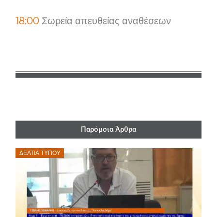
18:00
Σωρεία απευθείας αναθέσεων
Παρόμοια Άρθρα
Posted
ΔΕΛΤΊΑ ΤΎΠΟΥ
on