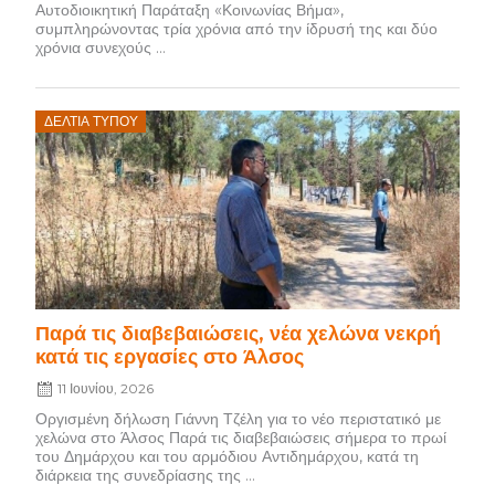
Αυτοδιοικητική Παράταξη «Κοινωνίας Βήμα»,
συμπληρώνοντας τρία χρόνια από την ίδρυσή της και δύο
χρόνια συνεχούς ...
Posted
ΔΕΛΤΊΑ ΤΎΠΟΥ
on
Παρά τις διαβεβαιώσεις, νέα χελώνα νεκρή
κατά τις εργασίες στο Άλσος
11 Ιουνίου, 2026
Οργισμένη δήλωση Γιάννη Τζέλη για το νέο περιστατικό με
χελώνα στο Άλσος Παρά τις διαβεβαιώσεις σήμερα το πρωί
του Δημάρχου και του αρμόδιου Αντιδημάρχου, κατά τη
διάρκεια της συνεδρίασης της ...