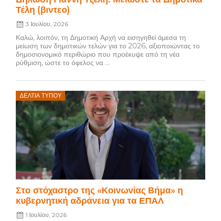
Τέλη (βιντεο)
3 Ιουλίου, 2026
Καλώ, λοιπόν, τη Δημοτική Αρχή να εισηγηθεί άμεσα τη
μείωση των δημοτικών τελών για το 2026, αξιοποιώντας το
δημοσιονομικό περιθώριο που προέκυψε από τη νέα
ρύθμιση, ώστε το όφελος να ...
Posted
ΔΕΛΤΊΑ ΤΎΠΟΥ
on
Στο στόχαστρο της «Κοινωνίας Βήμα» η
κυβερνητική αδράνεια για τα ΕΠΑΛ
1 Ιουλίου, 2026