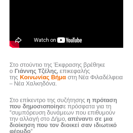
Στο στούντιο της Έκφρασης βρέθηκε
ο
Γιάννης Τζέλης,
επικεφαλής
της
Κοινωνίας Βήμα
στη Νέα Φιλαδέλφεια
– Νέα Χαλκηδόνα.
Στο επίκεντρο της συζήτησης
η πρόταση
που δημοσιοποίησ
ε πρόσφατα για τη
“συμπόρευση δυνάμεων που επιθυμούν
την αλλαγή στο Δήμο,
απέναντι σε μια
διοίκηση που τον διοικεί σαν ιδιωτικό
φέουδο
“