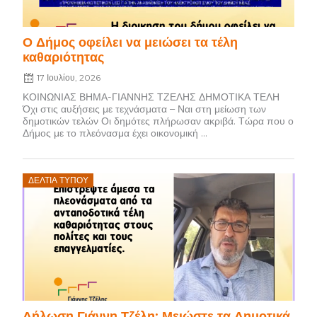
Ο Δήμος οφείλει να μειώσει τα τέλη
καθαριότητας
17 Ιουλίου, 2026
ΚΟΙΝΩΝΙΑΣ ΒΗΜΑ-ΓΙΑΝΝΗΣ ΤΖΕΛΗΣ ΔΗΜΟΤΙΚΑ ΤΕΛΗ
Όχι στις αυξήσεις με τεχνάσματα – Ναι στη μείωση των
δημοτικών τελών Οι δημότες πλήρωσαν ακριβά. Τώρα που ο
Δήμος με το πλεόνασμα έχει οικονομική ...
Posted
ΔΕΛΤΊΑ ΤΎΠΟΥ
on
Δήλωση Γιάννη Τζέλη: Μειώστε τα Δημοτικά