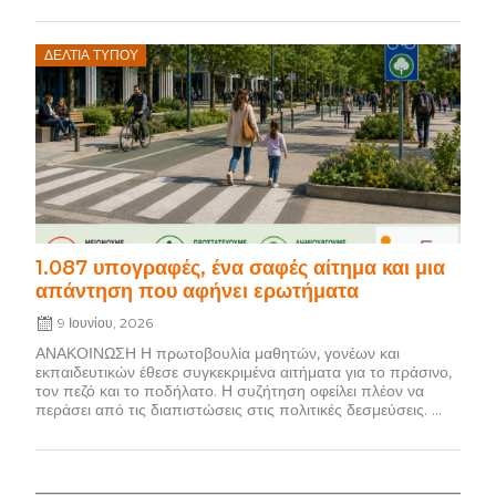
Posted
ΔΕΛΤΊΑ ΤΎΠΟΥ
on
1.087 υπογραφές, ένα σαφές αίτημα και μια
απάντηση που αφήνει ερωτήματα
9 Ιουνίου, 2026
ΑΝΑΚΟΙΝΩΣΗ Η πρωτοβουλία μαθητών, γονέων και
εκπαιδευτικών έθεσε συγκεκριμένα αιτήματα για το πράσινο,
τον πεζό και το ποδήλατο. Η συζήτηση οφείλει πλέον να
περάσει από τις διαπιστώσεις στις πολιτικές δεσμεύσεις. ...