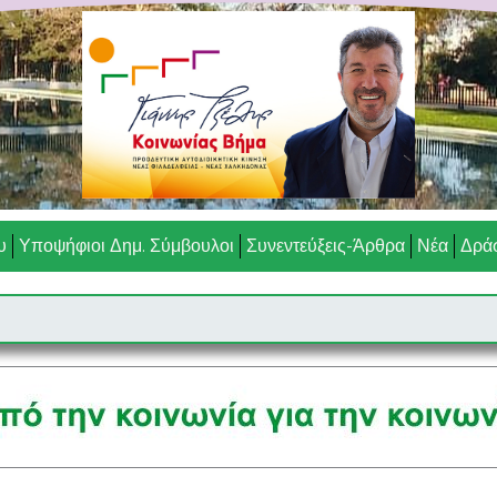
υ
Υποψήφιοι Δημ. Σύμβουλοι
Συνεντεύξεις-Άρθρα
Νέα
Δράσ