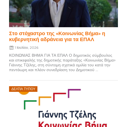
Στο στόχαστρο της «Κοινωνίας Βήμα» η
κυβερνητική αδράνεια για τα ΕΠΑΛ
1 Ιουλίου, 2026
ΚΟΙΝΩΝΙΑΣ ΒΗΜΑ ΓΙΑ ΤΑ ΕΠΑΛ Ο δημοτικός σύμβουλος
και επικεφαλής της δημοτικής παράταξης «Κοινωνίας Βήμα»
Γιάννης Τζέλης, στη σύντομη σχετικά ομιλία του κατά την
πεντάωρη και πλέον συνεδρίαση του Δημοτικού ...
Posted
ΔΕΛΤΊΑ ΤΎΠΟΥ
on