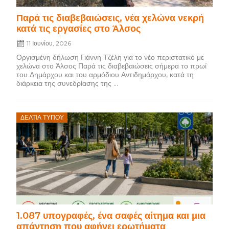
Παρά τις διαβεβαιώσεις, νέα χελώνα νεκρή
κατά τις εργασίες στο Άλσος
11 Ιουνίου, 2026
Οργισμένη δήλωση Γιάννη Τζέλη για το νέο περιστατικό με
χελώνα στο Άλσος Παρά τις διαβεβαιώσεις σήμερα το πρωί
του Δημάρχου και του αρμόδιου Αντιδημάρχου, κατά τη
διάρκεια της συνεδρίασης της ...
Posted
ΔΕΛΤΊΑ ΤΎΠΟΥ
on
1.087 υπογραφές, ένα σαφές αίτημα και μια
απάντηση που αφήνει ερωτήματα