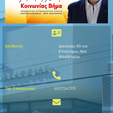
Διεύθυνση
:
Δεκελείας 88 και
Επταλόφου, Νέα
Φιλαδέλφεια
Τηλ. Επικοινωνίας
:
6937242315