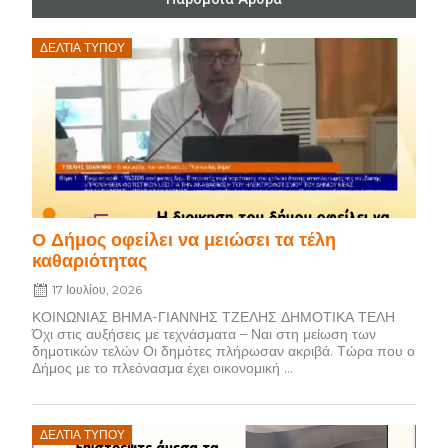
Posted
ΔΕΛΤΊΑ ΤΎΠΟΥ
on
Ο Δήμος οφείλει να μειώσει τα τέλη
καθαριότητας
17 Ιουλίου, 2026
ΚΟΙΝΩΝΙΑΣ ΒΗΜΑ-ΓΙΑΝΝΗΣ ΤΖΕΛΗΣ ΔΗΜΟΤΙΚΑ ΤΕΛΗ
Όχι στις αυξήσεις με τεχνάσματα – Ναι στη μείωση των
δημοτικών τελών Οι δημότες πλήρωσαν ακριβά. Τώρα που ο
Δήμος με το πλεόνασμα έχει οικονομική ...
Posted
ΔΕΛΤΊΑ ΤΎΠΟΥ