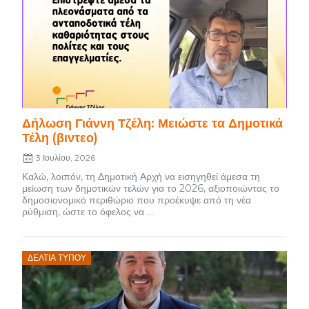
on
Δήλωση Γιάννη Τζέλη: Μειώστε τα Δημοτικά
Τέλη (βιντεο)
3 Ιουλίου, 2026
Καλώ, λοιπόν, τη Δημοτική Αρχή να εισηγηθεί άμεσα τη
μείωση των δημοτικών τελών για το 2026, αξιοποιώντας το
δημοσιονομικό περιθώριο που προέκυψε από τη νέα
ρύθμιση, ώστε το όφελος να ...
Posted
ΔΕΛΤΊΑ ΤΎΠΟΥ
on