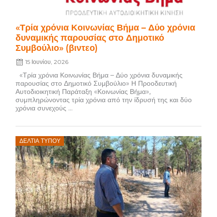
«Τρία χρόνια Κοινωνίας Βήμα – Δύο χρόνια
δυναμικής παρουσίας στο Δημοτικό
Συμβούλιο» (βιντεο)
15 Ιουνίου, 2026
«Τρία χρόνια Κοινωνίας Βήμα – Δύο χρόνια δυναμικής
παρουσίας στο Δημοτικό Συμβούλιο» Η Προοδευτική
Αυτοδιοικητική Παράταξη «Κοινωνίας Βήμα»,
συμπληρώνοντας τρία χρόνια από την ίδρυσή της και δύο
χρόνια συνεχούς ...
Posted
ΔΕΛΤΊΑ ΤΎΠΟΥ
on