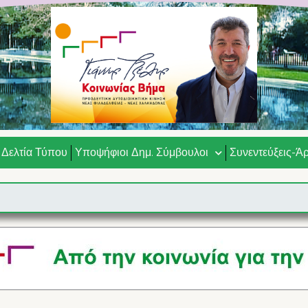
Δελτία Τύπου
Υποψήφιοι Δημ. Σύμβουλοι
Συνεντεύξεις-Ά