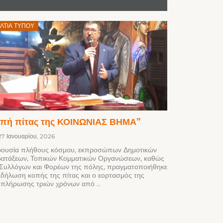
Posted
ΛΤΊΑ ΤΎΠΟΥ
on
πή πίτας της ΚΟΙΝΩΝΙΑΣ ΒΗΜΑ”
27 Ιανουαρίου, 2026
ουσία πλήθους κόσμου, εκπροσώπων Δημοτικών
ατάξεων, Τοπικών Κομματικών Οργανώσεων, καθώς
 Συλλόγων και Φορέων της πόλης, πραγματοποιήθηκε
κδήλωση κοπής της πίτας και ο εορτασμός της
πλήρωσης τριών χρόνων από ...