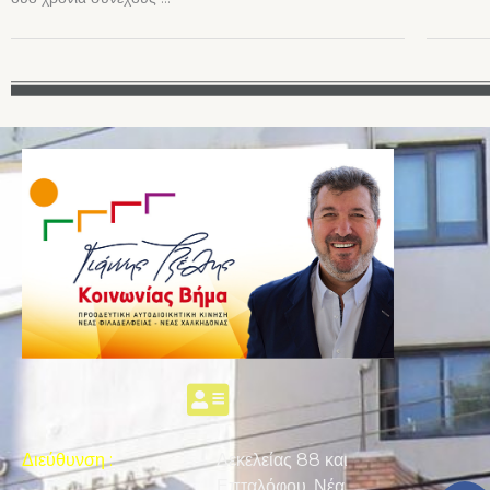
Διεύθυνση
:
Δεκελείας 88 και
Επταλόφου, Νέα