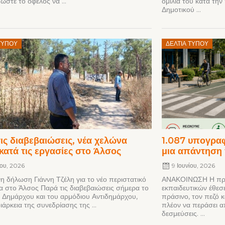
ώστε το όφελος να ...
ομιλία του κατά τη
Δημοτικού ...
Posted
ΤΎΠΟΥ
ΔΕΛΤΊΑ ΤΎΠΟΥ
on
ις διαβεβαιώσεις, νέα χελώνα
1.087 υπογραφ
κατά τις εργασίες στο Άλσος
μια απάντηση
νίου, 2026
9 Ιουνίου, 2026
η δήλωση Γιάννη Τζέλη για το νέο περιστατικό
ΑΝΑΚΟΙΝΩΣΗ Η πρω
α στο Άλσος Παρά τις διαβεβαιώσεις σήμερα το
εκπαιδευτικών έθεσε
 Δημάρχου και του αρμόδιου Αντιδημάρχου,
πράσινο, τον πεζό κ
ιάρκεια της συνεδρίασης της ...
πλέον να περάσει απ
δεσμεύσεις. ...