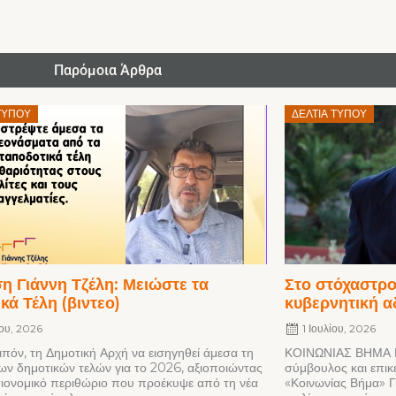
Παρόμοια Άρθρα
Posted
ΤΎΠΟΥ
ΔΕΛΤΊΑ ΤΎΠΟΥ
on
 Γιάννη Τζέλη: Μειώστε τα
Στο στόχαστρο
κά Τέλη (βιντεο)
κυβερνητική α
ίου, 2026
1 Ιουλίου, 2026
ιπόν, τη Δημοτική Αρχή να εισηγηθεί άμεσα τη
ΚΟΙΝΩΝΙΑΣ ΒΗΜΑ Γ
ων δημοτικών τελών για το 2026, αξιοποιώντας
σύμβουλος και επικ
ιονομικό περιθώριο που προέκυψε από τη νέα
«Κοινωνίας Βήμα» Γ