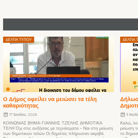
Posted
Posted
ΔΕΛΤΊΑ ΤΎΠΟΥ
ΔΕΛΤΊΑ 
on
on
Ο Δήμος οφείλει να μειώσει τα τέλη
Δήλωση
καθαριότητας
Δημοτι
17 Ιουλίου, 2026
3 Ιουλ
ΚΟΙΝΩΝΙΑΣ ΒΗΜΑ-ΓΙΑΝΝΗΣ ΤΖΕΛΗΣ ΔΗΜΟΤΙΚΑ
Καλώ, λο
ΤΕΛΗ Όχι στις αυξήσεις με τεχνάσματα – Ναι στη μείωση
μείωση τ
των δημοτικών τελών Οι δημότες πλήρωσαν ακριβά.
το δημοσ