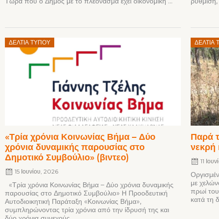
Τώρα που ο Δήμος με το πλεόνασμα έχει οικονομική ...
ρύθμιση, 
Posted
Posted
ΔΕΛΤΊΑ ΤΎΠΟΥ
ΔΕΛΤΊΑ 
on
on
«Τρία χρόνια Κοινωνίας Βήμα – Δύο
Παρά τ
χρόνια δυναμικής παρουσίας στο
νεκρή 
Δημοτικό Συμβούλιο» (βιντεο)
11 Ιου
15 Ιουνίου, 2026
Οργισμέν
με χελών
«Τρία χρόνια Κοινωνίας Βήμα – Δύο χρόνια δυναμικής
πρωί του
παρουσίας στο Δημοτικό Συμβούλιο» Η Προοδευτική
κατά τη δ
Αυτοδιοικητική Παράταξη «Κοινωνίας Βήμα»,
συμπληρώνοντας τρία χρόνια από την ίδρυσή της και
δύο χρόνια συνεχούς ...