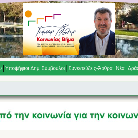
υ
Υποψήφιοι Δημ. Σύμβουλοι
Συνεντεύξεις-Άρθρα
Νέα
Δράσ