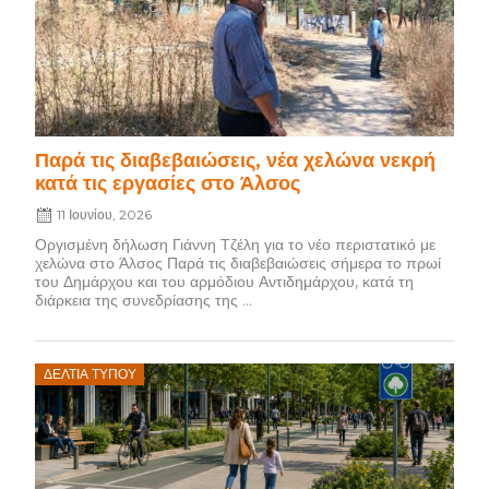
Παρά τις διαβεβαιώσεις, νέα χελώνα νεκρή
κατά τις εργασίες στο Άλσος
11 Ιουνίου, 2026
Οργισμένη δήλωση Γιάννη Τζέλη για το νέο περιστατικό με
χελώνα στο Άλσος Παρά τις διαβεβαιώσεις σήμερα το πρωί
του Δημάρχου και του αρμόδιου Αντιδημάρχου, κατά τη
διάρκεια της συνεδρίασης της ...
Posted
ΔΕΛΤΊΑ ΤΎΠΟΥ
on