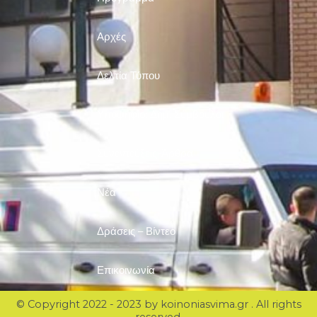
Αρχές
Δελτία Τύπου
Υποψήφιοι Δημ. Σύμβουλοι
Συνεντεύξεις-Άρθρα
Νέα
Δράσεις – Βίντεο
Επικοινωνία
© Copyright 2022 - 2023 by koinoniasvima.gr . All rights