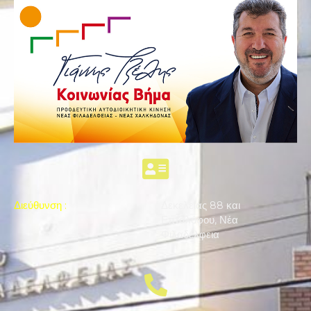
Διεύθυνση
:
Δεκελείας 88 και
Επταλόφου, Νέα
Φιλαδέλφεια