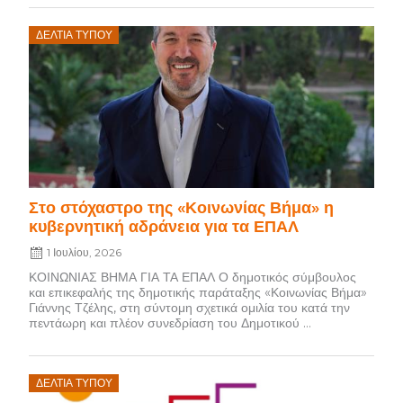
Posted
ΔΕΛΤΊΑ ΤΎΠΟΥ
on
Στο στόχαστρο της «Κοινωνίας Βήμα» η
κυβερνητική αδράνεια για τα ΕΠΑΛ
1 Ιουλίου, 2026
ΚΟΙΝΩΝΙΑΣ ΒΗΜΑ ΓΙΑ ΤΑ ΕΠΑΛ Ο δημοτικός σύμβουλος
και επικεφαλής της δημοτικής παράταξης «Κοινωνίας Βήμα»
Γιάννης Τζέλης, στη σύντομη σχετικά ομιλία του κατά την
πεντάωρη και πλέον συνεδρίαση του Δημοτικού ...
Posted
ΔΕΛΤΊΑ ΤΎΠΟΥ
on