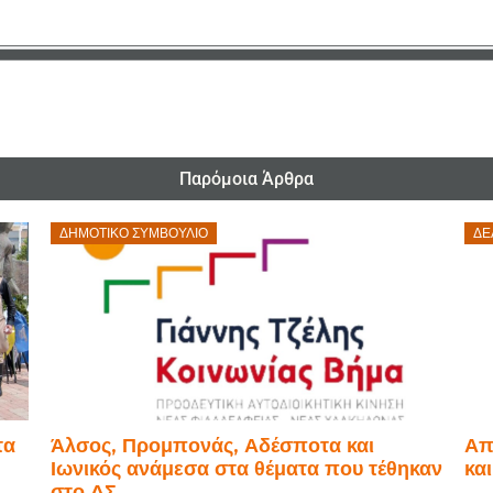
Παρόμοια Άρθρα
Posted
P
ΔΗΜΟΤΙΚΟ ΣΥΜΒΟΥΛΙΟ
ΔΕ
on
τα
Άλσος, Προμπονάς, Αδέσποτα και
Απ
Ιωνικός ανάμεσα στα θέματα που τέθηκαν
κα
στο ΔΣ