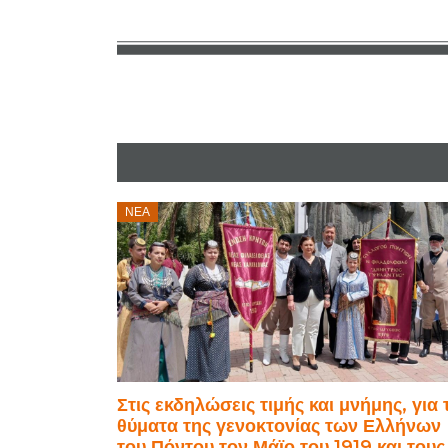
Posted
ΝΈΑ
on
Στις εκδηλώσεις τιμής και μνήμης, για 
θύματα της γενοκτονίας των Ελλήνων
του Πόντου τον Μάϊο του 1919 και τους