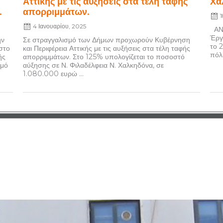
Αττικής με τις αυξήσεις στα τέλη ταφής
Χα
.
απορριμμάτων.
4 Ιανουαρίου, 2025
ΑΝΑ
Έργ
ην
Σε στραγγαλισμό των Δήμων προχωρούν Κυβέρνηση
το 2
στο
και Περιφέρεια Αττικής με τις αυξήσεις στα τέλη ταφής
πόλη
ής
απορριμμάτων. Στο 125% υπολογίζεται το ποσοστό
σμό
αύξησης σε Ν. Φιλαδέλφεια Ν. Χαλκηδόνα, σε
1.080.000 ευρώ ...