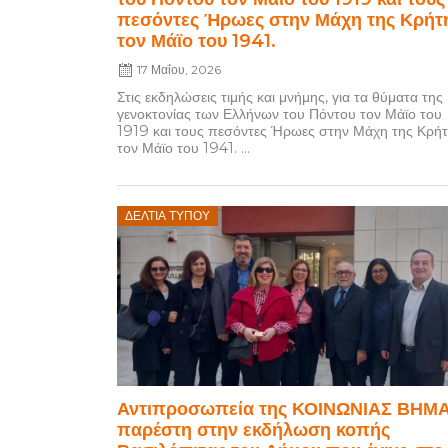
πεσόντες Ήρωες στην Μάχη της Κρήτ
τον Μάϊο του 1941.
17 Μαΐου, 2026
Στις εκδηλώσεις τιμής και μνήμης, για τα θύματα της
γενοκτονίας των Ελλήνων του Πόντου τον Μάϊο του
1919 και τους πεσόντες Ήρωες στην Μάχη της Κρή
τον Μάϊο του 1941. ...
Posted
ΔΕΛΤΊΑ ΤΎΠΟΥ
on
Αντιπροσωπεία της ΚΟΙΝΩΝΙΑΣ ΒΗΜ
παρέστη στην εκδήλωση κοπής