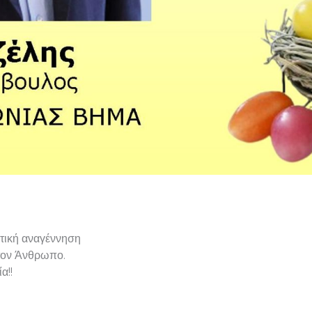
τική αναγέννηση
 τον Άνθρωπο.
α!!