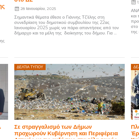
ης
28 Ιανουαρίου, 2025
ΑΝΑ
και
Σημαντικά θέματα έθεσε ο Γιάννης Τζ’έλης στη
προ
συνεδρίαση του δημοτικού συμβουλίου της 22ας
στο
Ιανουαρίου 2025 χωρίς να πάρει απαντήσεις από τον
της
δήμαρχο και τα μέλη της διοίκησης του δήμου. Για ...
της
Posted
P
ΔΕΛΤΊΑ ΤΎΠΟΥ
ΔΕ
on
Α
Σε στραγγαλισμό των Δήμων
Πλ
προχωρούν Κυβέρνηση και Περιφέρεια
Έρ