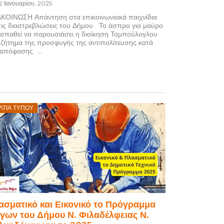
12 Ιανουαρίου, 2025
ΚΟΙΝΩΣΗ Απάντηση στα επικοινωνιακά παιχνίδια
 τις διαστρεβλώσεις του Δήμου Το άσπρο για μαύρο
σπαθεί να παρουσιάσει η διοίκηση Τομπούλογλου
 ζήτημα της προσφυγής της αντιπολίτευσης κατά
 απόφασης ...
osted
ΛΤΊΑ ΤΎΠΟΥ
on
ασματικό και Εικονικό το Πρόγραμμα
γων του Δήμου Ν. Φιλαδέλφειας Ν.