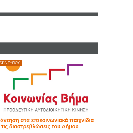
osted
ΛΤΊΑ ΤΎΠΟΥ
on
άντηση στα επικοινωνιακά παιχνίδια
ι τις διαστρεβλώσεις του Δήμου