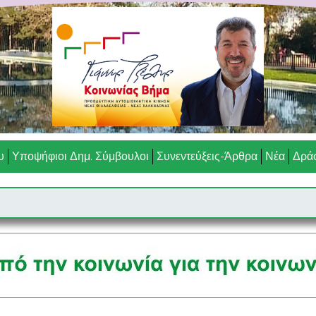
υ
Υποψήφιοι Δημ. Σύμβουλοι
Συνεντεύξεις-Άρθρα
Νέα
Δράσ