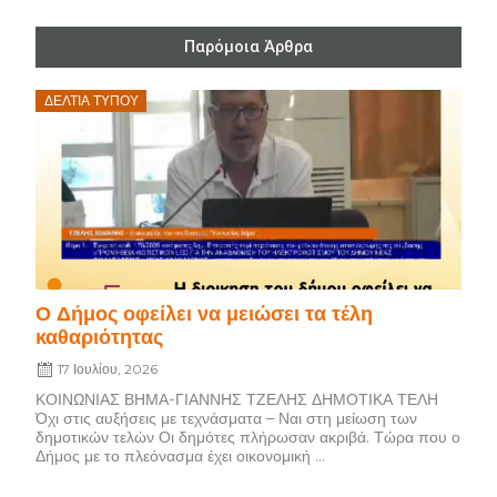
Παρόμοια Άρθρα
Posted
ΔΕΛΤΊΑ ΤΎΠΟΥ
on
Ο Δήμος οφείλει να μειώσει τα τέλη
καθαριότητας
17 Ιουλίου, 2026
ΚΟΙΝΩΝΙΑΣ ΒΗΜΑ-ΓΙΑΝΝΗΣ ΤΖΕΛΗΣ ΔΗΜΟΤΙΚΑ ΤΕΛΗ
Όχι στις αυξήσεις με τεχνάσματα – Ναι στη μείωση των
δημοτικών τελών Οι δημότες πλήρωσαν ακριβά. Τώρα που ο
Δήμος με το πλεόνασμα έχει οικονομική ...