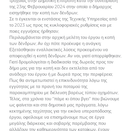
τροχαίας στην Δημοτική Επιτροπή κατά την συνεδρίαση
της 23ης Φεβρουαρίου 2024 στην οποία ο δήμαρχος
εισηγήθηκε την κοπή των δένδρων;
Σε τι έγκεινται οι ενστάσεις της Τεχνικής Υπηρεσίας από
το 2023 ως προς τις κυκλοφοριακές ρυθμίσεις και με
ποιες εγγυήσεις ήρθησαν;
Περιλαμβάνεται στην αρχική μελέτη του έργου η κοπή
των δένδρων; Αν όχι πότε προέκυψε η ανάγκη;
Εξετάσθηκαν εναλλακτικές λύσεις προκειμένου να
αποφευχθεί η κοπή δένδρων; Αν ναι, γιατί απορρίφθηκαν;
Γιατί δρομολογείται η διαδικασία της δωρεάς προς τον
δήμο μας για την κοπή και δεν εκτελείται από τον
ανάδοχο του έργου ή με δωρεά προς την περιφέρεια;
Πως θα αντιμετωπιστεί η επικινδυνότητα λόγω της
εγγύτητας με τα πρανή του ποταμού της
παρακαμπτηρίου με διέλευση βαρέως τύπου οχημάτων;
Τέλος, στα χρόνια του ‘’πάμε κι όπου βγει’’ που βιώνουμε
ως φαίνεται και στα δημοτικά μας πράγματα, λόγω
κεκτημένης ταχύτητας για την εικόνα υπεραπόδοσης
έργου, οφείλουμε να επισημάνουμε πως σε έργα
μεγάλης διάρκειας και σοβαρής παρέμβασης που
αλλάζουν την καθημερινότητα των κατοίκων, έχουν