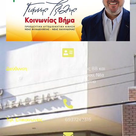
Διεύθυνση
:
Δεκελείας 88 και
Επταλόφου, Νέα
Φιλαδέλφεια
Τηλ. Επικοινωνίας
:
6937242315