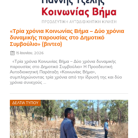
«Τρία χρόνια Κοινωνίας Βήμα – Δύο χρόνια
δυναμικής παρουσίας στο Δημοτικό
Συμβούλιο» (βιντεο)
15 Ιουνίου, 2026
«Τρία χρόνια Κοινωνίας Βήμα – Δύο χρόνια δυναμικής
παρουσίας στο Δημοτικό Συμβούλιο» Η Προοδευτική
Αυτοδιοικητική Παράταξη «Κοινωνίας Βήμα»,
συμπληρώνοντας τρία χρόνια από την ίδρυσή της και δύο
χρόνια συνεχούς ...
Posted
ΔΕΛΤΊΑ ΤΎΠΟΥ
on