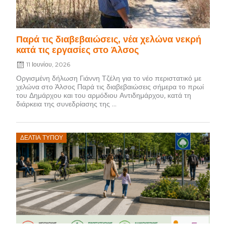
Παρά τις διαβεβαιώσεις, νέα χελώνα νεκρή
κατά τις εργασίες στο Άλσος
11 Ιουνίου, 2026
Οργισμένη δήλωση Γιάννη Τζέλη για το νέο περιστατικό με
χελώνα στο Άλσος Παρά τις διαβεβαιώσεις σήμερα το πρωί
του Δημάρχου και του αρμόδιου Αντιδημάρχου, κατά τη
διάρκεια της συνεδρίασης της ...
Posted
ΔΕΛΤΊΑ ΤΎΠΟΥ
on