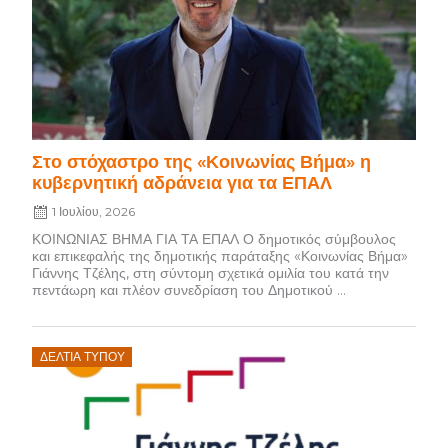
Στο στόχαστρο της «Κοινωνίας Βήμα» η
κυβερνητική αδράνεια για τα ΕΠΑΛ
1 Ιουλίου, 2026
ΚΟΙΝΩΝΙΑΣ ΒΗΜΑ ΓΙΑ ΤΑ ΕΠΑΛ Ο δημοτικός σύμβουλος
και επικεφαλής της δημοτικής παράταξης «Κοινωνίας Βήμα»
Γιάννης Τζέλης, στη σύντομη σχετικά ομιλία του κατά την
πεντάωρη και πλέον συνεδρίαση του Δημοτικού ...
Posted
ΔΕΛΤΊΑ ΤΎΠΟΥ
on