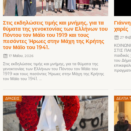
Στις εκδηλώσεις τιμής και μνήμης, για τα
Γιάννη
θύματα της γενοκτονίας των Ελλήνων του
χαρές
Πόντου τον Μάϊο του 1919 και τους
27 Φε
πεσόντες Ήρωες στην Μάχη της Κρήτης
ΚΟΙΝΩΝ
τον Μάϊο του 1941.
ΣΤΙΣ ΠΑΙ
παιδικές
17 Μαΐου, 2026
του Δήμο
Στις εκδηλώσεις τιμής και μνήμης, για τα θύματα της
επικεφα
γενοκτονίας των Ελλήνων του Πόντου τον Μάϊο του
πραγματο
1919 και τους πεσόντες Ήρωες στην Μάχη της Κρήτης
τον Μάϊο του 1941. ...
Posted
Posted
ΔΡΆΣΕΙΣ
ΔΕΛΤΊΑ 
on
on