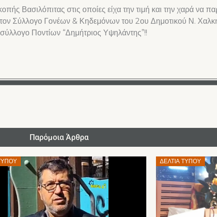
ς κοπής Βασιλόπιτας στις οποίες είχα την τιμή και την χαρά να 
 τον Σύλλογο Γονέων & Κηδεμόνων του 2ου Δημοτικού Ν. Χαλκ
 σύλλογο Ποντίων “Δημήτριος Υψηλάντης”!!
Παρόμοια Άρθρα
Posted
ΤΎΠΟΥ
ΔΕΛΤΊΑ ΤΎΠΟΥ
on