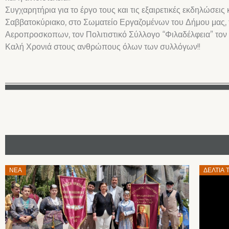
Συγχαρητήρια για το έργο τους και τις εξαιρετικές εκδηλώσει
Σαββατοκύριακο, στο Σωματείο Εργαζομένων του Δήμου μας,
Αεροπροσκοπων, τον Πολιτιστικό Σύλλογο “Φιλαδέλφεια” τον
Καλή Χρονιά στους ανθρώπους όλων των συλλόγων!!
Posted
Posted
ΝΈΑ
ΔΕΛΤΊΑ 
on
on