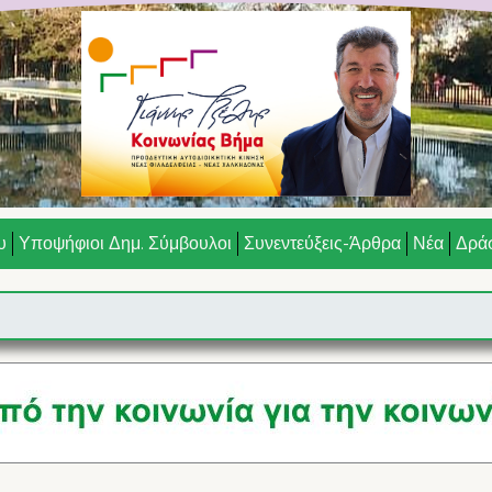
υ
Υποψήφιοι Δημ. Σύμβουλοι
Συνεντεύξεις-Άρθρα
Νέα
Δράσ