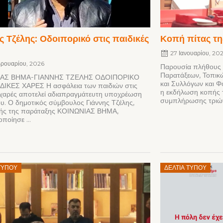
ς Τζέλης: Οδοιπορικό στις παιδικές
Κοπή πίτας τ
27 Ιανουαρίου, 20
βρουαρίου, 2026
Παρουσία πλήθους
Παρατάξεων, Τοπικ
ΙΑΣ ΒΗΜΑ-ΓΙΑΝΝΗΣ ΤΖΕΛΗΣ ΟΔΟΙΠΟΡΙΚΟ
και Συλλόγων και 
ΔΙΚΕΣ ΧΑΡΕΣ Η ασφάλεια των παιδιών στις
η εκδήλωση κοπής τ
 χαρές αποτελεί αδιαπραγμάτευτη υποχρέωση
συμπλήρωσης τριών
υ. Ο δημοτικός σύμβουλος Γιάννης Τζέλης,
λής της παράταξης ΚΟΙΝΩΝΙΑΣ ΒΗΜΑ,
ποίησε ...
Posted
ΤΎΠΟΥ
ΔΕΛΤΊΑ ΤΎΠΟΥ
on