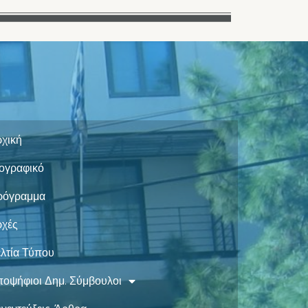
χική
ογραφικό
ρόγραμμα
ρχές
λτία Τύπου
οψήφιοι Δημ. Σύμβουλοι