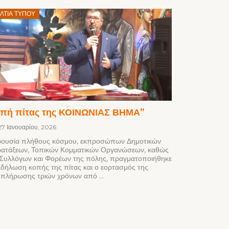
Posted
ΛΤΊΑ ΤΎΠΟΥ
on
πή πίτας της ΚΟΙΝΩΝΙΑΣ ΒΗΜΑ”
27 Ιανουαρίου, 2026
ουσία πλήθους κόσμου, εκπροσώπων Δημοτικών
ατάξεων, Τοπικών Κομματικών Οργανώσεων, καθώς
 Συλλόγων και Φορέων της πόλης, πραγματοποιήθηκε
κδήλωση κοπής της πίτας και ο εορτασμός της
πλήρωσης τριών χρόνων από ...