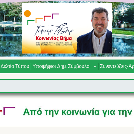
Δελτία Τύπου
Υποψήφιοι Δημ. Σύμβουλοι
Συνεντεύξεις-Ά