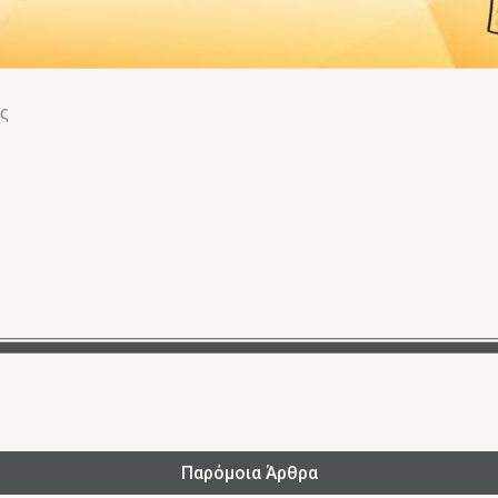
υς
Παρόμοια Άρθρα