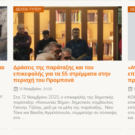
Posted
ΔΕΛΤΊΑ ΤΎΠΟΥ
ΔΕ
on
αι
Δράσεις της παράταξης και του
«Α
επικεφαλής για τα 55 στρέμματα στην
επ
περιοχή του Προμπονά
πρ
13 Νοεμβρίου, 2025
ής
Στις 12 Νοεμβρίου 2025, ο επικεφαλής της δημοτικής
ΚΟΙ
παράταξης «Κοινωνίας Βήμα», δημοτικός σύμβουλος
επι
Γιάννης Τζέλης, μαζί με τα μέλη της παράταξης, Νίκο
επί
Τόκα και Βασίλη Αγγελόπουλο, συμμετείχε σε σύσκεψη
στο
στο ...
και .