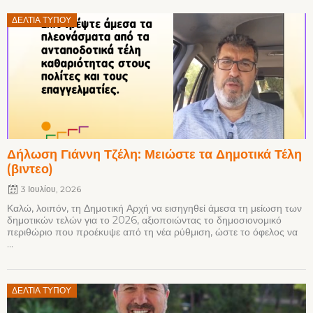
Posted
ΔΕΛΤΊΑ ΤΎΠΟΥ
on
Δήλωση Γιάννη Τζέλη: Μειώστε τα Δημοτικά Τέλη
(βιντεο)
3 Ιουλίου, 2026
Καλώ, λοιπόν, τη Δημοτική Αρχή να εισηγηθεί άμεσα τη μείωση των
δημοτικών τελών για το 2026, αξιοποιώντας το δημοσιονομικό
περιθώριο που προέκυψε από τη νέα ρύθμιση, ώστε το όφελος να
...
Posted
ΔΕΛΤΊΑ ΤΎΠΟΥ
on