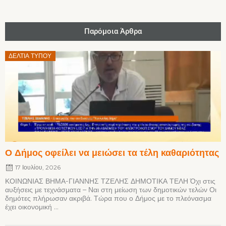
Παρόμοια Άρθρα
Posted
ΔΕΛΤΊΑ ΤΎΠΟΥ
on
Ο Δήμος οφείλει να μειώσει τα τέλη καθαριότητας
17 Ιουλίου, 2026
ΚΟΙΝΩΝΙΑΣ ΒΗΜΑ-ΓΙΑΝΝΗΣ ΤΖΕΛΗΣ ΔΗΜΟΤΙΚΑ ΤΕΛΗ Όχι στις
αυξήσεις με τεχνάσματα – Ναι στη μείωση των δημοτικών τελών Οι
δημότες πλήρωσαν ακριβά. Τώρα που ο Δήμος με το πλεόνασμα
έχει οικονομική ...