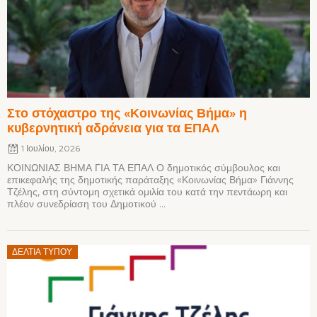
Στο στόχαστρο της «Κοινωνίας Βήμα» η
κυβερνητική αδράνεια για τα ΕΠΑΛ
1 Ιουλίου, 2026
ΚΟΙΝΩΝΙΑΣ ΒΗΜΑ ΓΙΑ ΤΑ ΕΠΑΛ Ο δημοτικός σύμβουλος και
επικεφαλής της δημοτικής παράταξης «Κοινωνίας Βήμα» Γιάννης
Τζέλης, στη σύντομη σχετικά ομιλία του κατά την πεντάωρη και
πλέον συνεδρίαση του Δημοτικού ...
Posted
ΔΕΛΤΊΑ ΤΎΠΟΥ
on