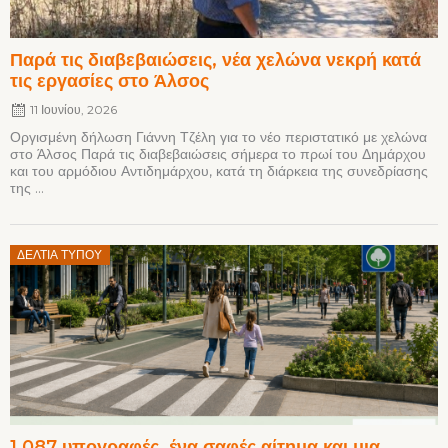
Παρά τις διαβεβαιώσεις, νέα χελώνα νεκρή κατά
τις εργασίες στο Άλσος
11 Ιουνίου, 2026
Οργισμένη δήλωση Γιάννη Τζέλη για το νέο περιστατικό με χελώνα
στο Άλσος Παρά τις διαβεβαιώσεις σήμερα το πρωί του Δημάρχου
και του αρμόδιου Αντιδημάρχου, κατά τη διάρκεια της συνεδρίασης
της ...
Posted
ΔΕΛΤΊΑ ΤΎΠΟΥ
on
1.087 υπογραφές, ένα σαφές αίτημα και μια