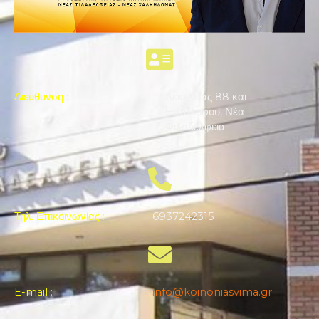
Διεύθυνση
:
Δεκελείας 88 και
Επταλόφου, Νέα
Φιλαδέλφεια
Τηλ. Επικοινωνίας
:
6937242315
E-mail
:
info@koinoniasvima.gr