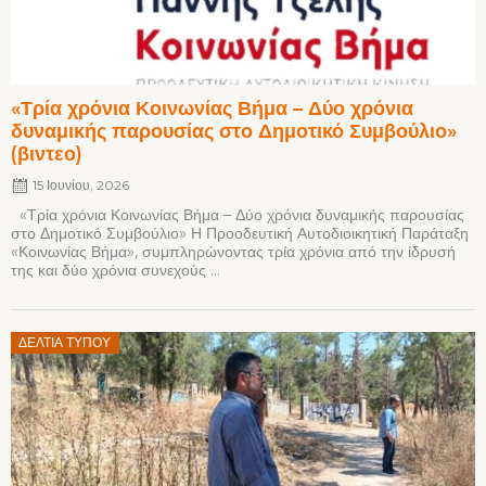
«Τρία χρόνια Κοινωνίας Βήμα – Δύο χρόνια
δυναμικής παρουσίας στο Δημοτικό Συμβούλιο»
(βιντεο)
15 Ιουνίου, 2026
«Τρία χρόνια Κοινωνίας Βήμα – Δύο χρόνια δυναμικής παρουσίας
στο Δημοτικό Συμβούλιο» Η Προοδευτική Αυτοδιοικητική Παράταξη
«Κοινωνίας Βήμα», συμπληρώνοντας τρία χρόνια από την ίδρυσή
της και δύο χρόνια συνεχούς ...
Posted
ΔΕΛΤΊΑ ΤΎΠΟΥ
on