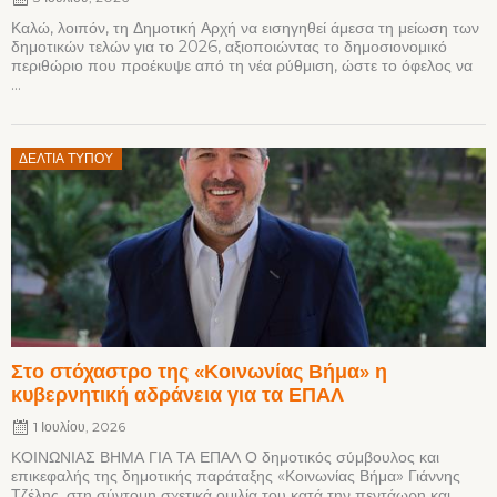
Καλώ, λοιπόν, τη Δημοτική Αρχή να εισηγηθεί άμεσα τη μείωση των
δημοτικών τελών για το 2026, αξιοποιώντας το δημοσιονομικό
περιθώριο που προέκυψε από τη νέα ρύθμιση, ώστε το όφελος να
...
Posted
ΔΕΛΤΊΑ ΤΎΠΟΥ
on
Στο στόχαστρο της «Κοινωνίας Βήμα» η
κυβερνητική αδράνεια για τα ΕΠΑΛ
1 Ιουλίου, 2026
ΚΟΙΝΩΝΙΑΣ ΒΗΜΑ ΓΙΑ ΤΑ ΕΠΑΛ Ο δημοτικός σύμβουλος και
επικεφαλής της δημοτικής παράταξης «Κοινωνίας Βήμα» Γιάννης
Τζέλης, στη σύντομη σχετικά ομιλία του κατά την πεντάωρη και