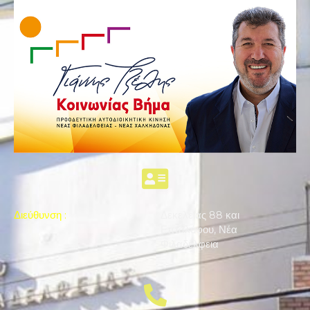
Διεύθυνση
:
Δεκελείας 88 και
Επταλόφου, Νέα
Φιλαδέλφεια