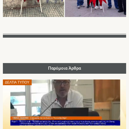
Παρόμοια Άρθρα
Posted
ΔΕΛΤΊΑ ΤΎΠΟΥ
on