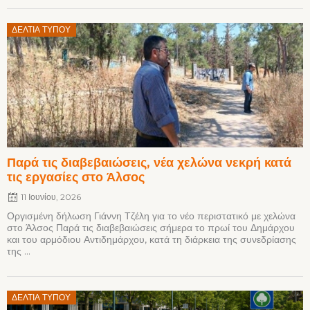
Posted
ΔΕΛΤΊΑ ΤΎΠΟΥ
on
Παρά τις διαβεβαιώσεις, νέα χελώνα νεκρή κατά
τις εργασίες στο Άλσος
11 Ιουνίου, 2026
Οργισμένη δήλωση Γιάννη Τζέλη για το νέο περιστατικό με χελώνα
στο Άλσος Παρά τις διαβεβαιώσεις σήμερα το πρωί του Δημάρχου
και του αρμόδιου Αντιδημάρχου, κατά τη διάρκεια της συνεδρίασης
της ...
Posted
ΔΕΛΤΊΑ ΤΎΠΟΥ
on