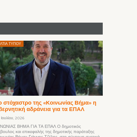
Posted
ΛΤΊΑ ΤΎΠΟΥ
on
ο στόχαστρο της «Κοινωνίας Βήμα» η
βερνητική αδράνεια για τα ΕΠΑΛ
1 Ιουλίου, 2026
ΝΩΝΙΑΣ ΒΗΜΑ ΓΙΑ ΤΑ ΕΠΑΛ Ο δημοτικός
βουλος και επικεφαλής της δημοτικής παράταξης
ινωνίας Βήμα» Γιάννης Τζέλης, στη σύντομη σχετικά