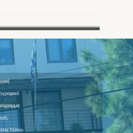
χική
ογραφικό
ρόγραμμα
ρχές
λτία Τύπου