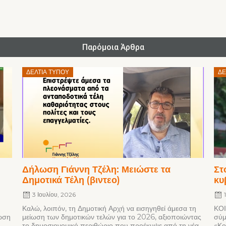
Παρόμοια Άρθρα
Posted
ΔΕΛΤΊΑ ΤΎΠΟΥ
ΔΕ
on
Δήλωση Γιάννη Τζέλη: Μειώστε τα
Στ
Δημοτικά Τέλη (βιντεο)
κυ
3 Ιουλίου, 2026
Καλώ, λοιπόν, τη Δημοτική Αρχή να εισηγηθεί άμεσα τη
ΚΟΙ
ίωση
μείωση των δημοτικών τελών για το 2026, αξιοποιώντας
σύμ
το δημοσιονομικό περιθώριο που προέκυψε από τη νέα
«Κο