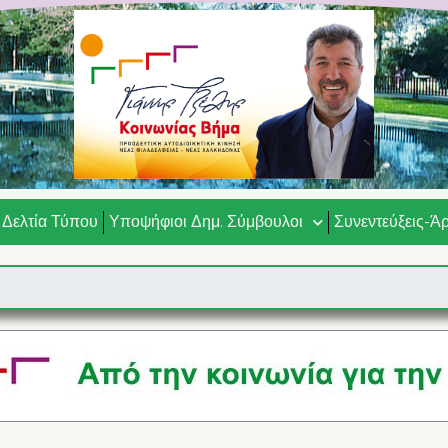
Δελτία Τύπου
Υποψήφιοι Δημ. Σύμβουλοι
Συνεντεύξεις-Ά