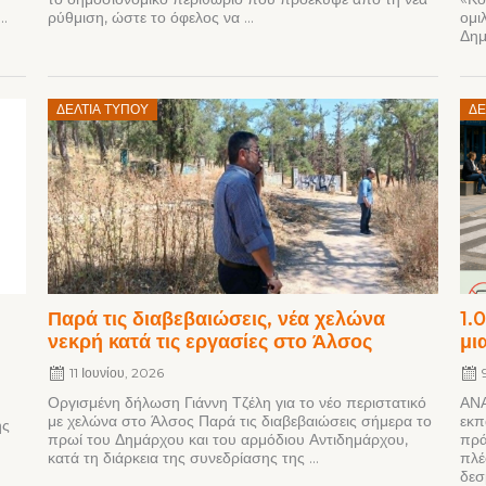
..
ρύθμιση, ώστε το όφελος να ...
ομι
Δημο
Posted
ΔΕΛΤΊΑ ΤΎΠΟΥ
ΔΕ
on
Παρά τις διαβεβαιώσεις, νέα χελώνα
1.
νεκρή κατά τις εργασίες στο Άλσος
μι
11 Ιουνίου, 2026
Οργισμένη δήλωση Γιάννη Τζέλη για το νέο περιστατικό
ΑΝΑ
με χελώνα στο Άλσος Παρά τις διαβεβαιώσεις σήμερα το
εκπ
ής
πρωί του Δημάρχου και του αρμόδιου Αντιδημάρχου,
πρά
κατά τη διάρκεια της συνεδρίασης της ...
πλέ
δεσμ