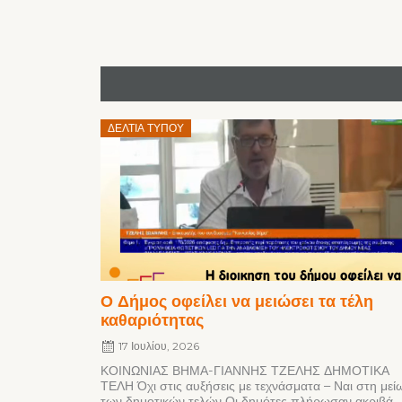
Posted
ΔΕΛΤΊΑ ΤΎΠΟΥ
on
Ο Δήμος οφείλει να μειώσει τα τέλη
καθαριότητας
17 Ιουλίου, 2026
ΚΟΙΝΩΝΙΑΣ ΒΗΜΑ-ΓΙΑΝΝΗΣ ΤΖΕΛΗΣ ΔΗΜΟΤΙΚΑ
ΤΕΛΗ Όχι στις αυξήσεις με τεχνάσματα – Ναι στη με
των δημοτικών τελών Οι δημότες πλήρωσαν ακριβά.