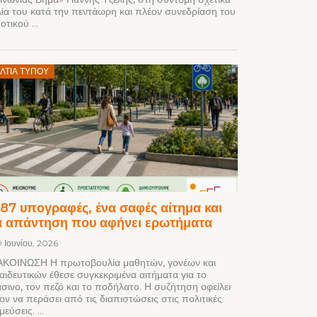
λία του κατά την πεντάωρη και πλέον συνεδρίαση του
τικού ...
Posted
ΛΤΊΑ ΤΎΠΟΥ
on
087 υπογραφές, ένα σαφές αίτημα και
α απάντηση που αφήνει ερωτήματα
9 Ιουνίου, 2026
ΚΟΙΝΩΣΗ Η πρωτοβουλία μαθητών, γονέων και
αιδευτικών έθεσε συγκεκριμένα αιτήματα για το
σινο, τον πεζό και το ποδήλατο. Η συζήτηση οφείλει
ον να περάσει από τις διαπιστώσεις στις πολιτικές
εύσεις. ...