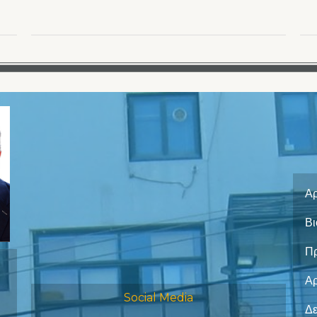
Αρ
Βι
Π
Α
Social Media
Δε