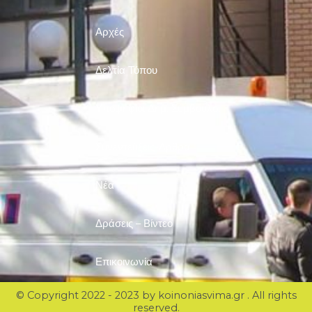
Αρχές
Δελτία Τύπου
Υποψήφιοι Δημ. Σύμβουλοι
Συνεντεύξεις-Άρθρα
Νέα
Δράσεις – Βίντεο
Επικοινωνία
© Copyright 2022 - 2023 by koinoniasvima.gr . All rights
reserved.