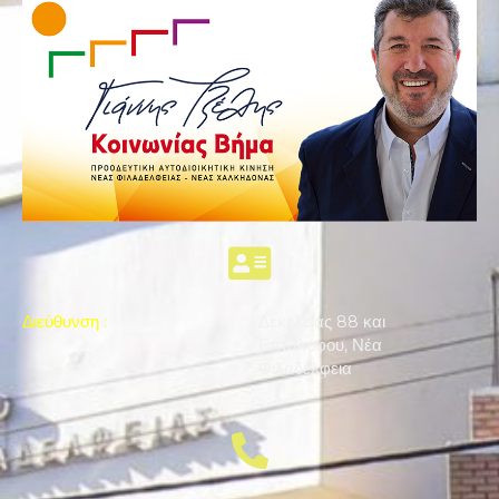
Διεύθυνση
:
Δεκελείας 88 και
Επταλόφου, Νέα
Φιλαδέλφεια