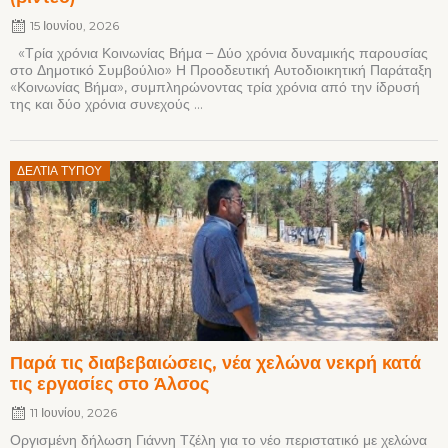
15 Ιουνίου, 2026
«Τρία χρόνια Κοινωνίας Βήμα – Δύο χρόνια δυναμικής παρουσίας
στο Δημοτικό Συμβούλιο» Η Προοδευτική Αυτοδιοικητική Παράταξη
«Κοινωνίας Βήμα», συμπληρώνοντας τρία χρόνια από την ίδρυσή
της και δύο χρόνια συνεχούς ...
Posted
ΔΕΛΤΊΑ ΤΎΠΟΥ
on
Παρά τις διαβεβαιώσεις, νέα χελώνα νεκρή κατά
τις εργασίες στο Άλσος
11 Ιουνίου, 2026
Οργισμένη δήλωση Γιάννη Τζέλη για το νέο περιστατικό με χελώνα