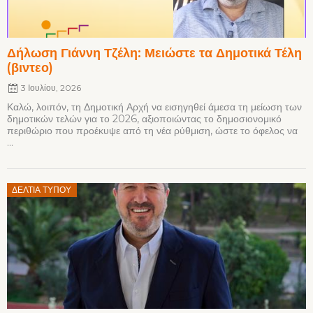
Δήλωση Γιάννη Τζέλη: Μειώστε τα Δημοτικά Τέλη
(βιντεο)
3 Ιουλίου, 2026
Καλώ, λοιπόν, τη Δημοτική Αρχή να εισηγηθεί άμεσα τη μείωση των
δημοτικών τελών για το 2026, αξιοποιώντας το δημοσιονομικό
περιθώριο που προέκυψε από τη νέα ρύθμιση, ώστε το όφελος να
...
Posted
ΔΕΛΤΊΑ ΤΎΠΟΥ
on