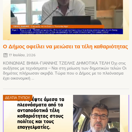
Ο Δήμος οφείλει να μειώσει τα τέλη καθαριότητας
17 Ιουλίου, 2026
ΚΟΙΝΩΝΙΑΣ ΒΗΜΑ-ΓΙΑΝΝΗΣ ΤΖΕΛΗΣ ΔΗΜΟΤΙΚΑ ΤΕΛΗ Όχι στις
αυξήσεις με τεχνάσματα – Ναι στη μείωση των δημοτικών τελών Οι
δημότες πλήρωσαν ακριβά. Τώρα που ο Δήμος με το πλεόνασμα
έχει οικονομική ...
Posted
ΔΕΛΤΊΑ ΤΎΠΟΥ
on