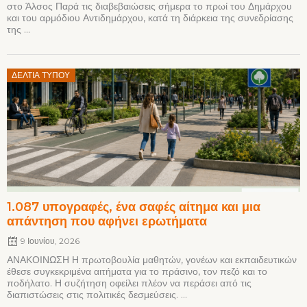
στο Άλσος Παρά τις διαβεβαιώσεις σήμερα το πρωί του Δημάρχου
και του αρμόδιου Αντιδημάρχου, κατά τη διάρκεια της συνεδρίασης
της ...
Posted
ΔΕΛΤΊΑ ΤΎΠΟΥ
on
1.087 υπογραφές, ένα σαφές αίτημα και μια
απάντηση που αφήνει ερωτήματα
9 Ιουνίου, 2026
ΑΝΑΚΟΙΝΩΣΗ Η πρωτοβουλία μαθητών, γονέων και εκπαιδευτικών
έθεσε συγκεκριμένα αιτήματα για το πράσινο, τον πεζό και το
ποδήλατο. Η συζήτηση οφείλει πλέον να περάσει από τις
διαπιστώσεις στις πολιτικές δεσμεύσεις. ...