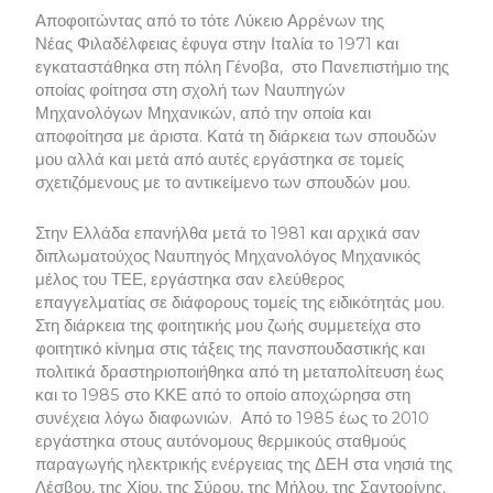
Αποφοιτώντας από το τότε Λύκειο Αρρένων της
Νέας Φιλαδέλφειας έφυγα στην Ιταλία το 1971 και
εγκαταστάθηκα στη πόλη Γένοβα, στο Πανεπιστήμιο της
οποίας φοίτησα στη σχολή των Ναυπηγών
Μηχανολόγων Μηχανικών, από την οποία και
αποφοίτησα με άριστα. Κατά τη διάρκεια των σπουδών
μου αλλά και μετά από αυτές εργάστηκα σε τομείς
σχετιζόμενους με το αντικείμενο των σπουδών μου.
Στην Ελλάδα επανήλθα μετά το 1981 και αρχικά σαν
διπλωματούχος Ναυπηγός Μηχανολόγος Μηχανικός
μέλος του ΤΕΕ, εργάστηκα σαν ελεύθερος
επαγγελματίας σε διάφορους τομείς της ειδικότητάς μου.
Στη διάρκεια της φοιτητικής μου ζωής συμμετείχα στο
φοιτητικό κίνημα στις τάξεις της πανσπουδαστικής και
πολιτικά δραστηριοποιήθηκα από τη μεταπολίτευση έως
και το 1985 στο ΚΚΕ από το οποίο αποχώρησα στη
συνέχεια λόγω διαφωνιών. Από το 1985 έως το 2010
εργάστηκα στους αυτόνομους θερμικούς σταθμούς
παραγωγής ηλεκτρικής ενέργειας της ΔΕΗ στα νησιά της
Λέσβου, της Χίου, της Σύρου, της Μήλου, της Σαντορίνης,