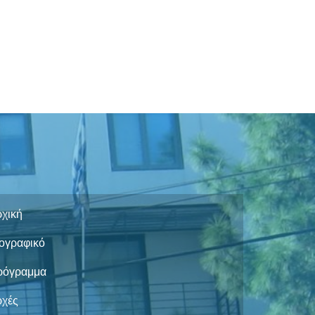
χική
ογραφικό
ρόγραμμα
ρχές