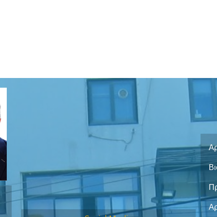
Αρ
Βι
Π
Α