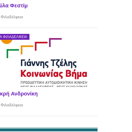
ύλα Φεστίμ
 Φιλαδέλφεια
Α ΦΙΛΑΔΈΛΦΕΙΑ
κρή Ανδρονίκη
 Φιλαδέλφεια