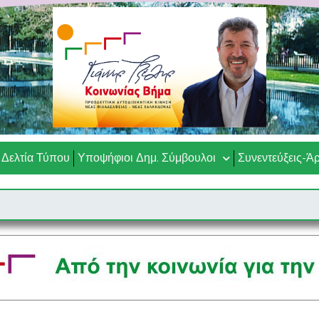
Δελτία Τύπου
Υποψήφιοι Δημ. Σύμβουλοι
Συνεντεύξεις-Ά