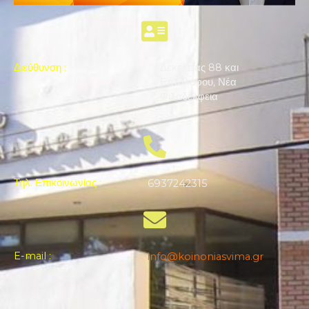
Διεύθυνση
:
Δεκελείας 88 και
Επταλόφου, Νέα
Φιλαδέλφεια
Τηλ. Επικοινωνίας
:
6937242315
E-mail
:
info@koinoniasvima.gr