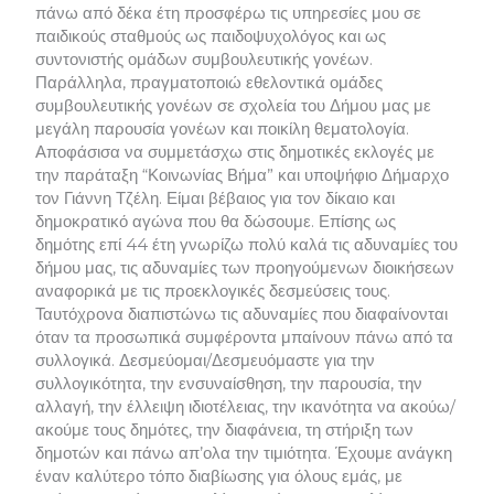
πάνω από δέκα έτη προσφέρω τις υπηρεσίες μου σε
παιδικούς σταθμούς ως παιδοψυχολόγος και ως
συντονιστής ομάδων συμβουλευτικής γονέων.
Παράλληλα, πραγματοποιώ εθελοντικά ομάδες
συμβουλευτικής γονέων σε σχολεία του Δήμου μας με
μεγάλη παρουσία γονέων και ποικίλη θεματολογία.
Αποφάσισα να συμμετάσχω στις δημοτικές εκλογές με
την παράταξη “Κοινωνίας Βήμα” και υποψήφιο Δήμαρχο
τον Γιάννη Τζέλη. Είμαι βέβαιος για τον δίκαιο και
δημοκρατικό αγώνα που θα δώσουμε. Επίσης ως
δημότης επί 44 έτη γνωρίζω πολύ καλά τις αδυναμίες του
δήμου μας, τις αδυναμίες των προηγούμενων διοικήσεων
αναφορικά με τις προεκλογικές δεσμεύσεις τους.
Ταυτόχρονα διαπιστώνω τις αδυναμίες που διαφαίνονται
όταν τα προσωπικά συμφέροντα μπαίνουν πάνω από τα
συλλογικά. Δεσμεύομαι/Δεσμευόμαστε για την
συλλογικότητα, την ενσυναίσθηση, την παρουσία, την
αλλαγή, την έλλειψη ιδιοτέλειας, την ικανότητα να ακούω/
ακούμε τους δημότες, την διαφάνεια, τη στήριξη των
δημοτών και πάνω απ’ολα την τιμιότητα. Έχουμε ανάγκη
έναν καλύτερο τόπο διαβίωσης για όλους εμάς, με