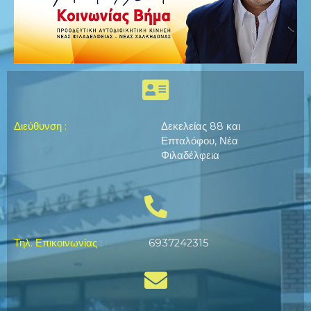
Διεύθυνση
:
Δεκελείας 88 και
Επταλόφου, Νέα
Φιλαδέλφεια
Τηλ. Επικοινωνίας
:
6937242315