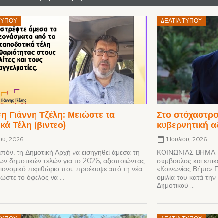
Posted
ΤΎΠΟΥ
ΔΕΛΤΊΑ ΤΎΠΟΥ
on
 Γιάννη Τζέλη: Μειώστε τα
Στο στόχαστρο
κά Τέλη (βιντεο)
κυβερνητική α
ίου, 2026
1 Ιουλίου, 2026
ιπόν, τη Δημοτική Αρχή να εισηγηθεί άμεσα τη
ΚΟΙΝΩΝΙΑΣ ΒΗΜΑ Γ
ων δημοτικών τελών για το 2026, αξιοποιώντας
σύμβουλος και επικ
ιονομικό περιθώριο που προέκυψε από τη νέα
«Κοινωνίας Βήμα» Γ
ώστε το όφελος να ...
ομιλία του κατά τη
Δημοτικού ...
Posted