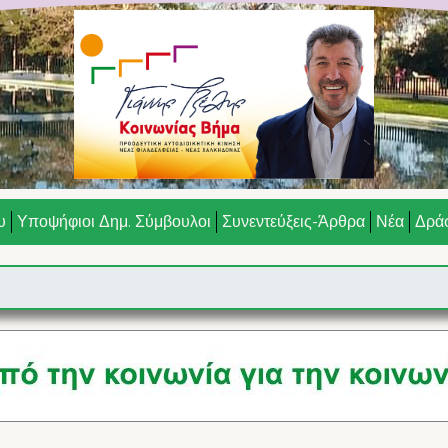
υ
Υποψήφιοι Δημ. Σύμβουλοι
Συνεντεύξεις-Άρθρα
Νέα
Δράσ