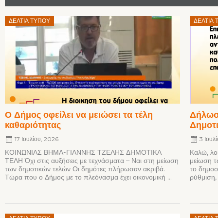
Posted
Posted
ΔΕΛΤΊΑ ΤΎΠΟΥ
ΔΕΛΤΊΑ 
on
on
Ο Δήμος οφείλει να μειώσει τα τέλη
Δήλωση
καθαριότητας
Δημοτι
17 Ιουλίου, 2026
3 Ιουλ
ΚΟΙΝΩΝΙΑΣ ΒΗΜΑ-ΓΙΑΝΝΗΣ ΤΖΕΛΗΣ ΔΗΜΟΤΙΚΑ
Καλώ, λο
ΤΕΛΗ Όχι στις αυξήσεις με τεχνάσματα – Ναι στη μείωση
μείωση τ
των δημοτικών τελών Οι δημότες πλήρωσαν ακριβά.
το δημοσ
Τώρα που ο Δήμος με το πλεόνασμα έχει οικονομική ...
ρύθμιση, 
Posted
Posted