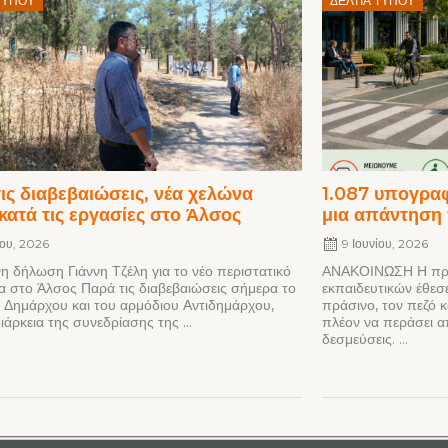
ΤΎΠΟΥ
ΔΕΛΤΊΑ ΤΎΠΟΥ
on
ις διαβεβαιώσεις, νέα χελώνα
1.087 υπογραφ
κατά τις εργασίες στο Άλσος
μια απάντηση
νίου, 2026
9 Ιουνίου, 2026
η δήλωση Γιάννη Τζέλη για το νέο περιστατικό
ΑΝΑΚΟΙΝΩΣΗ Η πρω
α στο Άλσος Παρά τις διαβεβαιώσεις σήμερα το
εκπαιδευτικών έθεσε
 Δημάρχου και του αρμόδιου Αντιδημάρχου,
πράσινο, τον πεζό κ
ιάρκεια της συνεδρίασης της ...
πλέον να περάσει απ
δεσμεύσεις. ...