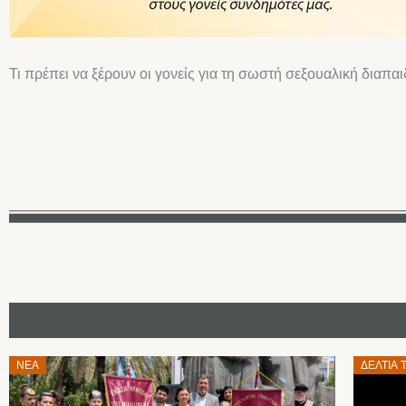
Τι πρέπει να ξέρουν οι γονείς για τη σωστή σεξουαλική διαπ
Posted
Posted
ΝΈΑ
ΔΕΛΤΊΑ 
on
on