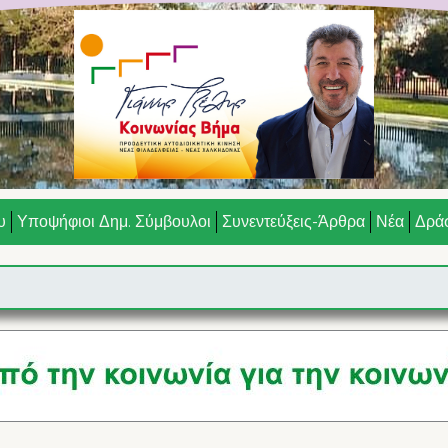
υ
Υποψήφιοι Δημ. Σύμβουλοι
Συνεντεύξεις-Άρθρα
Νέα
Δράσ