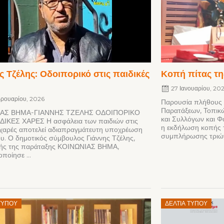
ς Τζέλης: Οδοιπορικό στις παιδικές
Κοπή πίτας τ
27 Ιανουαρίου, 20
βρουαρίου, 2026
Παρουσία πλήθους
Παρατάξεων, Τοπικ
ΙΑΣ ΒΗΜΑ-ΓΙΑΝΝΗΣ ΤΖΕΛΗΣ ΟΔΟΙΠΟΡΙΚΟ
και Συλλόγων και 
ΔΙΚΕΣ ΧΑΡΕΣ Η ασφάλεια των παιδιών στις
η εκδήλωση κοπής τ
 χαρές αποτελεί αδιαπραγμάτευτη υποχρέωση
συμπλήρωσης τριών
υ. Ο δημοτικός σύμβουλος Γιάννης Τζέλης,
λής της παράταξης ΚΟΙΝΩΝΙΑΣ ΒΗΜΑ,
ποίησε ...
Posted
ΤΎΠΟΥ
ΔΕΛΤΊΑ ΤΎΠΟΥ
on