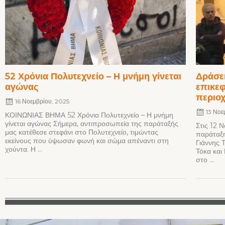
52 Χρόνια Πολυτεχνείο – Η μνήμη γίνεται
Δράσει
αγώνας
επικεφ
περιο
16 Νοεμβρίου, 2025
13 Νοε
ΚΟΙΝΩΝΙΑΣ ΒΗΜΑ 52 Χρόνια Πολυτεχνείο – Η μνήμη
γίνεται αγώνας Σήμερα, αντιπροσωπεία της παράταξής
Στις 12 
μας κατέθεσε στεφάνι στο Πολυτεχνείο, τιμώντας
παράταξη
εκείνους που ύψωσαν φωνή και σώμα απέναντι στη
Γιάννης 
χούντα. Η ...
Τόκα και
στο ...