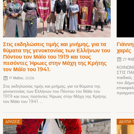
Στις εκδηλώσεις τιμής και μνήμης, για τα
Γιάννη
θύματα της γενοκτονίας των Ελλήνων του
χαρές
Πόντου τον Μάϊο του 1919 και τους
27 Φε
πεσόντες Ήρωες στην Μάχη της Κρήτης
ΚΟΙΝΩΝ
τον Μάϊο του 1941.
ΣΤΙΣ ΠΑΙ
παιδικές
17 Μαΐου, 2026
του Δήμο
Στις εκδηλώσεις τιμής και μνήμης, για τα θύματα της
επικεφα
γενοκτονίας των Ελλήνων του Πόντου τον Μάϊο του
πραγματο
1919 και τους πεσόντες Ήρωες στην Μάχη της Κρήτης
τον Μάϊο του 1941. ...
Posted
Posted
ΔΡΆΣΕΙΣ
ΔΕΛΤΊΑ 
on
on