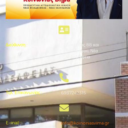
Διεύθυνση
:
Δεκελείας 88 και
Επταλόφου, Νέα
Φιλαδέλφεια
Τηλ. Επικοινωνίας
:
6937242315
E-mail
:
info@koinoniasvima.gr