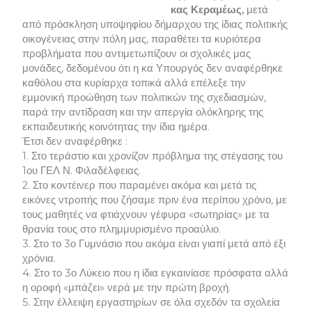
κας Κεραμέως,
μετά
από πρόσκληση υποψηφίου δήμαρχου της ίδιας πολιτικής
οικογένειας στην πόλη μας, παραθέτει τα κυριότερα
προβλήματα που αντιμετωπίζουν οι σχολικές μας
μονάδες, δεδομένου ότι η κα Υπουργός δεν αναφέρθηκε
καθόλου στα κυρίαρχα τοπικά αλλά επέλεξε την
εμμονική προώθηση των πολιτικών της σχεδιασμών,
παρά την αντίδραση και την απεργία ολόκληρης της
εκπαιδευτικής κοινότητας την ίδια ημέρα.
Έτσι δεν αναφέρθηκε :
1. Στο τεράστιο και χρονίζον πρόβλημα της στέγασης του
1ου ΓΕΛ Ν. Φιλαδέλφειας.
2. Στο κοντέινερ που παραμένει ακόμα και μετά τις
εικόνες ντροπής που ζήσαμε πριν ένα περίπου χρόνο, με
τους μαθητές να φτιάχνουν γέφυρα «σωτηρίας» με τα
θρανία τους στο πλημμυρισμένο προαύλιο.
3. Στο το 3ο Γυμνάσιο που ακόμα είναι γιαπί μετά από έξι
χρόνια.
4. Στο το 3ο Λύκειο που η ίδια εγκαινίασε πρόσφατα αλλά
η οροφή «μπάζει» νερά με την πρώτη βροχή.
5. Στην έλλειψη εργαστηρίων σε όλα σχεδόν τα σχολεία