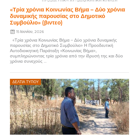
«Τρία χρόνια Κοινωνίας Βήμα – Δύο χρόνια
δυναμικής παρουσίας στο Δημοτικό
Συμβούλιο» (βιντεο)
15 Ιουνίου, 2026
«Τρία χρόνια Κοινωνίας Βήμα – Δύο χρόνια δυναμικής
παρουσίας στο Δημοτικό Συμβούλιο» Η Προοδευτική
Αυτοδιοικητική Παράταξη «Κοινωνίας Βήμα»,
συμπληρώνοντας τρία χρόνια από την ίδρυσή της και δύο
χρόνια συνεχούς ...
Posted
ΔΕΛΤΊΑ ΤΎΠΟΥ
on