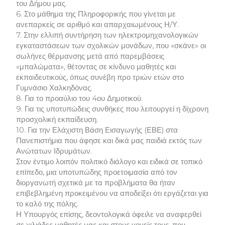
του Δήμου μας.
6. Στο μάθημα της Πληροφορικής που γίνεται με
ανεπαρκείς σε αριθμό και απαρχαιωμένους Η/Υ.
7. Στην ελλιπή συντήρηση των ηλεκτρομηχανολογικών
εγκαταστάσεων των σχολικών μονάδων, που «σκάνε» οι
σωλήνες θέρμανσης μετά από παρεμβάσεις
«μπαλώματα», θέτοντας σε κίνδυνο μαθητές και
εκπαιδευτικούς, όπως συνέβη προ τριών ετών στο
Γυμνάσιο Χαλκηδόνας.
8. Για το προαύλιο του 4ου Δημοτικού.
9. Για τις υποτυπώδεις συνθήκες που λειτουργεί η δίχρονη
προσχολική εκπαίδευση.
10. Για την Ελάχιστη Βάση Εισαγωγής (ΕΒΕ) στα
Πανεπιστήμια που άφησε και δικά μας παιδιά εκτός των
Ανώτατων Ιδρυμάτων.
Στον έντιμο λοιπόν πολιτικό διάλογο και ειδικά σε τοπικό
επίπεδο, μια υποτυπώδης προετοιμασία από τον
διοργανωτή σχετικά με τα προβλήματα θα ήταν
επιβεβλημένη προκειμένου να αποδείξει ότι εργάζεται για
το καλό της πόλης.
Η Υπουργός επίσης, δεοντολογικά όφειλε να αναφερθεί
σε χιλιάδες μαθητές μας και στους γονείς τους, που