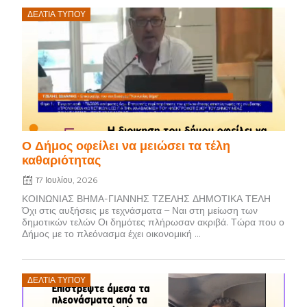
Posted
ΔΕΛΤΊΑ ΤΎΠΟΥ
on
Ο Δήμος οφείλει να μειώσει τα τέλη
καθαριότητας
17 Ιουλίου, 2026
ΚΟΙΝΩΝΙΑΣ ΒΗΜΑ-ΓΙΑΝΝΗΣ ΤΖΕΛΗΣ ΔΗΜΟΤΙΚΑ ΤΕΛΗ
Όχι στις αυξήσεις με τεχνάσματα – Ναι στη μείωση των
δημοτικών τελών Οι δημότες πλήρωσαν ακριβά. Τώρα που ο
Δήμος με το πλεόνασμα έχει οικονομική ...
Posted
ΔΕΛΤΊΑ ΤΎΠΟΥ
on