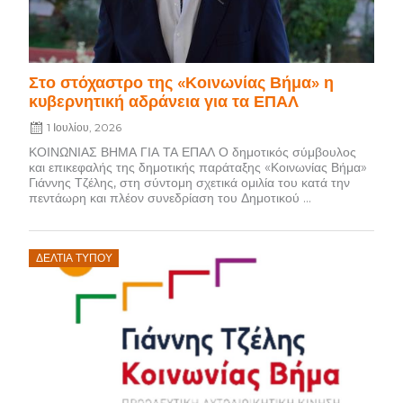
Στο στόχαστρο της «Κοινωνίας Βήμα» η
κυβερνητική αδράνεια για τα ΕΠΑΛ
1 Ιουλίου, 2026
ΚΟΙΝΩΝΙΑΣ ΒΗΜΑ ΓΙΑ ΤΑ ΕΠΑΛ Ο δημοτικός σύμβουλος
και επικεφαλής της δημοτικής παράταξης «Κοινωνίας Βήμα»
Γιάννης Τζέλης, στη σύντομη σχετικά ομιλία του κατά την
πεντάωρη και πλέον συνεδρίαση του Δημοτικού ...
Posted
ΔΕΛΤΊΑ ΤΎΠΟΥ
on