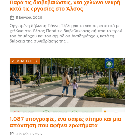
Παρά τις διαβεβαιώσεις, νέα χελώνα νεκρή
κατά τις εργασίες στο Άλσος
11 Ιουνίου, 2026
Οργισμένη δήλωση Γιάννη Τζέλη για το νέο περιστατικό με
χελώνα στο Άλσος Παρά τις διαβεβαιώσεις σήμερα το πρωί
του Δημάρχου και του αρμόδιου Αντιδημάρχου, κατά τη
διάρκεια της συνεδρίασης της ...
Posted
ΔΕΛΤΊΑ ΤΎΠΟΥ
on
1.087 υπογραφές, ένα σαφές αίτημα και μια
απάντηση που αφήνει ερωτήματα
9 Ιουνίου, 2026