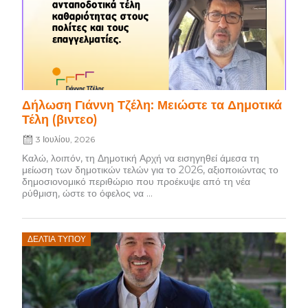
Δήλωση Γιάννη Τζέλη: Μειώστε τα Δημοτικά
Τέλη (βιντεο)
3 Ιουλίου, 2026
Καλώ, λοιπόν, τη Δημοτική Αρχή να εισηγηθεί άμεσα τη
μείωση των δημοτικών τελών για το 2026, αξιοποιώντας το
δημοσιονομικό περιθώριο που προέκυψε από τη νέα
ρύθμιση, ώστε το όφελος να ...
Posted
ΔΕΛΤΊΑ ΤΎΠΟΥ
on